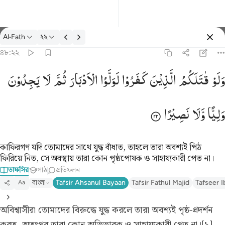
তাফসির: Al-Fath ৪৮:২২
Al-Fath
২২
প্রবেশ কর
৪৮:২২
ولو قاتلكم الذين كفروا لولوا الادبار ثم لا يجدون وليا ولا نصيرا ٢٢
وَلَوْ
قٰتَلَكُمُ
الَّذِیْنَ
كَفَرُوْا
لَوَلَّوُا
الْاَدْبَارَ
ثُمَّ
لَا
یَجِدُوْنَ
كُمُ ٱلَّذِينَ كَفَرُوا۟ لَوَلَّوُا۟ ٱلْأَدْبَـٰرَ ثُمَّ لَا يَجِدُونَ وَلِيًّۭا وَلَا نَصِيرًۭا ٢٢
وَلِیًّا
وَّلَا
نَصِیْرًا
কাফিরগণ যদি তোমাদের সাথে যুদ্ধ বাঁধাত, তাহলে তারা অবশ্যই পিঠ
ফিরিয়ে নিত, সে অবস্থায় তারা কোন পৃষ্ঠপোষক ও সাহায্যকারী পেত না।
তাফসির
পাঠ
প্রতিফলন
বাংলা
Tafsir Ahsanul Bayaan
Tafsir Fathul Majid
Tafseer I
Aa
অবিশ্বাসীরা তোমাদের বিরুদ্ধে যুদ্ধ করলে তারা অবশ্যই পৃষ্ঠ-প্রদর্শন
করত, অতঃপর তারা কোন অভিভাবক ও সাহায্যকারী পেত না।[১]