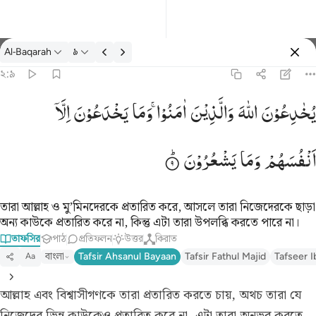
তাফসির: Al-Baqarah ২:৯
Al-Baqarah
৯
প্রবেশ কর
২:৯
يخادعون الله والذين امنوا وما يخدعون الا انفسهم وما يشعرون ٩
یُخٰدِعُوْنَ
اللّٰهَ
وَالَّذِیْنَ
اٰمَنُوْا ۚ
وَمَا
یَخْدَعُوْنَ
اِلَّاۤ
يُخَـٰدِعُونَ ٱللَّهَ وَٱلَّذِينَ ءَامَنُوا۟ وَمَا يَخْدَعُونَ إِلَّآ أَنفُسَهُمْ وَمَا يَشْعُرُونَ ٩
اَنْفُسَهُمْ
وَمَا
یَشْعُرُوْنَ
তারা আল্লাহ ও মু’মিনদেরকে প্রতারিত করে, আসলে তারা নিজেদেরকে ছাড়া
অন্য কাউকে প্রতারিত করে না, কিন্তু এটা তারা উপলব্ধি করতে পারে না।
তাফসির
পাঠ
প্রতিফলন
উত্তর
কিরাত
বাংলা
Tafsir Ahsanul Bayaan
Tafsir Fathul Majid
Tafseer I
Aa
আল্লাহ এবং বিশ্বাসীগণকে তারা প্রতারিত করতে চায়, অথচ তারা যে
নিজেদের ভিন্ন কাউকেও প্রতারিত করে না, এটা তারা অনুভব করতে