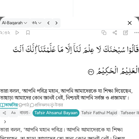
তাফসির: Al-Baqarah ২:৩২
Al-Baqarah
৩২
প্রবেশ কর
২:৩২
قالوا سبحانك لا علم لنا الا ما علمتنا انك انت العليم الحكيم ٣٢
قَالُوْا
سُبْحٰنَكَ
لَا
عِلْمَ
لَنَاۤ
اِلَّا
مَا
عَلَّمْتَنَا ؕ
اِنَّكَ
اَنْتَ
كَ لَا عِلْمَ لَنَآ إِلَّا مَا عَلَّمْتَنَآ ۖ إِنَّكَ أَنتَ ٱلْعَلِيمُ ٱلْحَكِيمُ ٣٢
الْعَلِیْمُ
الْحَكِیْمُ
তারা বলল, ‘আপনি পবিত্র মহান, আপনি আমাদেরকে যা শিক্ষা দিয়েছেন,
তাছাড়া আমাদের কোন জ্ঞানই নেই, নিশ্চয়ই আপনি সর্বজ্ঞ ও প্রজ্ঞাময়’।
তাফসির
পাঠ
প্রতিফলন
উত্তর
বাংলা
Tafsir Ahsanul Bayaan
Tafsir Fathul Majid
Tafseer I
Aa
তারা বলল, ‘আপনি মহান পবিত্র। আপনি আমাদেরকে যা শিক্ষা
দিয়েছেন, তা ছাড়া আমাদের তো অন্য কোন জ্ঞানই নেই। নিশ্চয়