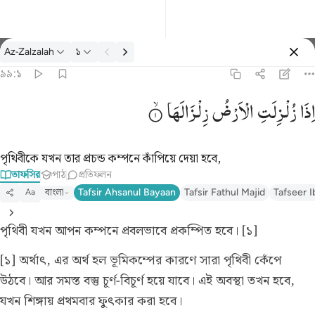
তাফসির: Az-Zalzalah ৯৯:১
Az-Zalzalah
১
প্রবেশ কর
৯৯:১
اذا زلزلت الارض زلزالها ١
اِذَا
زُلْزِلَتِ
الْاَرْضُ
زِلْزَالَهَا
إِذَا زُلْزِلَتِ ٱلْأَرْضُ زِلْزَالَهَا ١
পৃথিবীকে যখন তার প্রচন্ড কম্পনে কাঁপিয়ে দেয়া হবে,
তাফসির
পাঠ
প্রতিফলন
বাংলা
Tafsir Ahsanul Bayaan
Tafsir Fathul Majid
Tafseer I
Aa
পৃথিবী যখন আপন কম্পনে প্রবলভাবে প্রকম্পিত হবে। [১]
[১] অর্থাৎ, এর অর্থ হল ভূমিকম্পের কারণে সারা পৃথিবী কেঁপে
উঠবে। আর সমস্ত বস্তু চূর্ণ-বিচূর্ণ হয়ে যাবে। এই অবস্থা তখন হবে,
যখন শিঙ্গায় প্রথমবার ফুৎকার করা হবে।