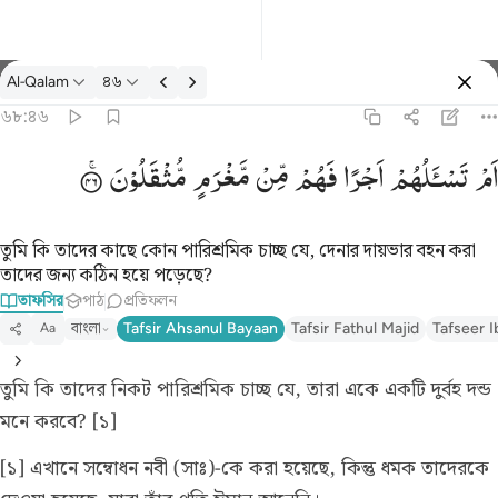
তাফসির: Al-Qalam ৬৮:৪৬
Al-Qalam
৪৬
প্রবেশ কর
৬৮:৪৬
ام تسالهم اجرا فهم من مغرم مثقلون ٤٦
اَمْ
تَسْـَٔلُهُمْ
اَجْرًا
فَهُمْ
مِّنْ
مَّغْرَمٍ
مُّثْقَلُوْنَ
أَمْ تَسْـَٔلُهُمْ أَجْرًۭا فَهُم مِّن مَّغْرَمٍۢ مُّثْقَلُونَ ٤٦
তুমি কি তাদের কাছে কোন পারিশ্রমিক চাচ্ছ যে, দেনার দায়ভার বহন করা
তাদের জন্য কঠিন হয়ে পড়েছে?
তাফসির
পাঠ
প্রতিফলন
বাংলা
Tafsir Ahsanul Bayaan
Tafsir Fathul Majid
Tafseer I
Aa
তুমি কি তাদের নিকট পারিশ্রমিক চাচ্ছ যে, তারা একে একটি দুর্বহ দন্ড
মনে করবে? [১]
[১] এখানে সম্বোধন নবী (সাঃ)-কে করা হয়েছে, কিন্তু ধমক তাদেরকে