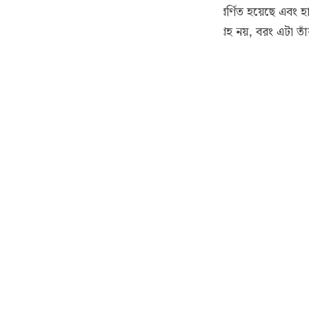
guês
 করা হচ্ছে, যা কুরআনে আরো কয়েকটি স্থানে বর্ণিত হয়েছে এবং হাদী
ং বিলাস-সামগ্রীর প্রাচুর্য (তাদের উপর) আল্লাহর অনুগ্রহ নয়, বরং এট
ий
কে পাকড়াও করবেন, তখন কেউ বাঁচাতে পারবে না।
ไทย
e
中文
u
ol
ili
Việt