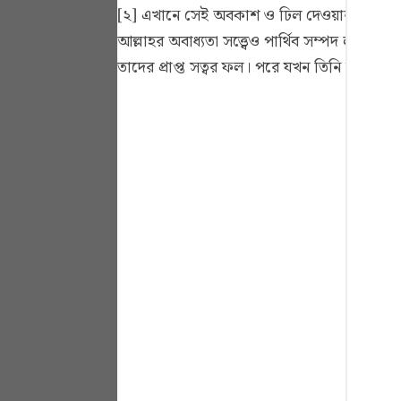
Portu
[২] এখানে সেই অবকাশ ও ঢিল দেওয়ার কথা উল্লেখ
আল্লাহর অবাধ্যতা সত্ত্বেও পার্থিব সম্পদ লাভ এব
русск
তাদের প্রাপ্ত সত্বর ফল। পরে যখন তিনি তাদের
Shqip
ภาษา
Türkç
اردو
简体
Melay
Españ
Kiswah
Tiếng 