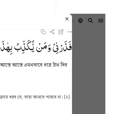
প্রবেশ কর
فَذَرْنِیْ
وَمَنْ
یُّكَذِّبُ
بِهٰذَا
আস্তে আস্তে এমনভাবে ধরে টান দিব
্রমে ধরব যে, তারা জানতে পারবে না। [২]