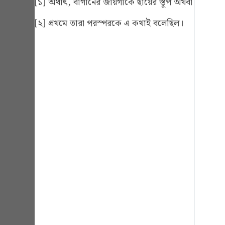
[১] অর্থাৎ, বাগানের জায়গাকে ছায়ের স্তূপ অথবা ধ্বংস-স্
Portu
[২] প্রথমে তারা পরস্পরকে এ কথাই বলেছিল।
русск
Shqip
ภาษา
Türkç
اردو
简体
Melay
Españ
Kiswah
Tiếng 