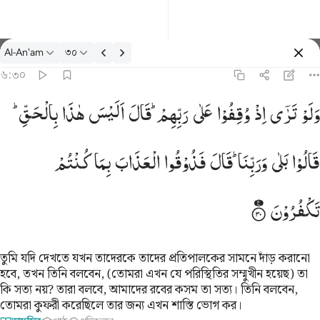
তাফসির: Al-An'am ৬:৩০
Al-An'am
৩০
প্রবেশ কর
৬:৩০
س هاذا بالحق قالوا بلى وربنا قال فذوقوا العذاب بما كنتم تكفرون ٣٠
وَلَوْ
تَرٰۤی
اِذْ
وُقِفُوْا
عَلٰی
رَبِّهِمْ ؕ
قَالَ
اَلَیْسَ
هٰذَا
بِالْحَقِّ ؕ
بِٱلْحَقِّ ۚ قَالُوا۟ بَلَىٰ وَرَبِّنَا ۚ قَالَ فَذُوقُوا۟ ٱلْعَذَابَ بِمَا كُنتُمْ تَكْفُرُونَ ٣٠
قَالُوْا
بَلٰی
وَرَبِّنَا ؕ
قَالَ
فَذُوْقُوا
الْعَذَابَ
بِمَا
كُنْتُمْ
تَكْفُرُوْنَ
তুমি যদি দেখতে যখন তাদেরকে তাদের প্রতিপালকের সামনে দাঁড় করানো
হবে, তখন তিনি বলবেন, (তোমরা এখন যে পরিস্থিতির সম্মুখীন হয়েছ) তা
কি সত্য নয়? তারা বলবে, আমাদের রবের কসম তা সত্য। তিনি বলবেন,
তোমরা কুফরী করেছিলে তার জন্য এখন শাস্তি ভোগ কর।