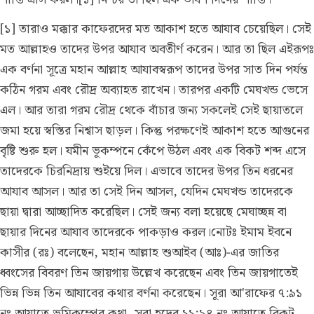
[১] তারাও মক্কার কাফেরদের মত আকাশ হতে আযাব চেয়েছিল। সেই
মত আল্লাহও তাদের উপর আযাব অবতীর্ণ করেন। আর তা ছিল এইরূপঃ
এক বর্ণনা সূত্রে মহান আল্লাহ আযাবস্বরূপ তাদের উপর সাত দিন পর্যন্ত
কঠিন গরম এবং রৌদ্র অব্যাহত রাখেন। তারপর একটি মেঘখন্ড ভেসে
এল। আর তারা গরম রৌদ্র থেকে বাঁচার জন্য সকলেই সেই ছায়াতলে
জমা হয়ে স্বস্তির নিশ্বাস ছাড়ল। কিন্তু পরক্ষণেই আকাশ হতে আগুনের
বৃষ্টি শুরু হল। যমীন ভূকম্পনে কেঁপে উঠল এবং এক বিকট শব্দ এসে
তাদেরকে চিরনিদ্রায় শুইয়ে দিল। এভাবে তাদের উপর তিন ধরনের
আযাব আসল। আর তা সেই দিন আসল, যেদিন মেঘখন্ড তাদেরকে
ছায়া দ্বারা আচ্ছাদিত করেছিল। সেই জন্য বলা হয়েছে মেঘাচ্ছন্ন বা
ছায়ার দিনের আযাব তাদেরকে পাকড়াও করল।
নোটঃ
ইমাম ইবনে
কাসীর (রঃ) বলেছেন, মহান আল্লাহ শুআইব (আঃ)-এর জাতির
ধ্বংসের বিবরণ তিন জায়গায় উল্লেখ করেছেন এবং তিন জায়গাতেই
ভিন্ন ভিন্ন তিন আযাবের কথার বর্ণনা করেছেন। সূরা আ'রাফের ৭:৯১
নং আয়াতে ভূমিকম্পের কথা, সূরা হূদের ১১:৯৪ নং আয়াতে বিকট