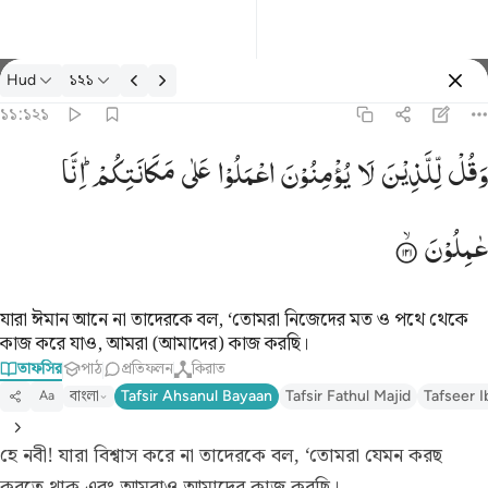
তাফসির: Hud ১১:১২১
Hud
১২১
প্রবেশ কর
১১:১২১
وقل للذين لا يومنون اعملوا على مكانتكم انا عاملون ١٢١
وَقُلْ
لِّلَّذِیْنَ
لَا
یُؤْمِنُوْنَ
اعْمَلُوْا
عَلٰی
مَكَانَتِكُمْ ؕ
اِنَّا
وَقُل لِّلَّذِينَ لَا يُؤْمِنُونَ ٱعْمَلُوا۟ عَلَىٰ مَكَانَتِكُمْ إِنَّا عَـٰمِلُونَ ١٢١
عٰمِلُوْنَ
যারা ঈমান আনে না তাদেরকে বল, ‘তোমরা নিজেদের মত ও পথে থেকে
কাজ করে যাও, আমরা (আমাদের) কাজ করছি।
তাফসির
পাঠ
প্রতিফলন
কিরাত
বাংলা
Tafsir Ahsanul Bayaan
Tafsir Fathul Majid
Tafseer I
Aa
হে নবী! যারা বিশ্বাস করে না তাদেরকে বল, ‘তোমরা যেমন করছ
করতে থাক এবং আমরাও আমাদের কাজ করছি।