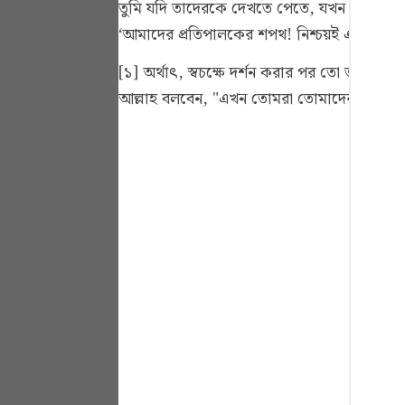
তুমি যদি তাদেরকে দেখতে পেতে, যখন তাদেরকে নি
Portu
‘আমাদের প্রতিপালকের শপথ! নিশ্চয়ই এটা সত্য।
русск
[১] অর্থাৎ, স্বচক্ষে দর্শন করার পর তো তারা 
Shqip
আল্লাহ বলবেন, "এখন তোমরা তোমাদের কুফরীর ক
ภาษา
Türkç
اردو
简体
Melay
Españ
Kiswah
Tiếng 