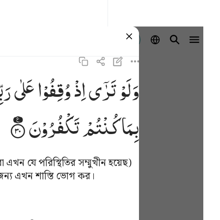
প্রবেশ কর
وَلَوْ
تَرٰۤی
اِذْ
وُقِفُوْا
عَلٰی
رَ ؕ
بِمَا
كُنْتُمْ
تَكْفُرُوْنَ
এখন যে পরিস্থিতির সম্মুখীন হয়েছ)
জন্য এখন শাস্তি ভোগ কর।