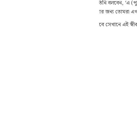
জ প্রতিপালকের সম্মুখে দাঁড় করানো হবে এবং তিনি বলবেন, ‘এ (পুনরু
guês
’ তিনি বলবেন, ‘তবে তোমরা যে অবিশ্বাস করতে, তার জন্য তোমরা এখ
ий
স্বীকার করবেই যে, আখেরাতের জীবন বাস্তব ও সত্য। তবে সেখানে এই স্
ারণে আযাবের স্বাদ গ্রহণ কর।"
ไทย
e
中文
u
ol
ili
Việt