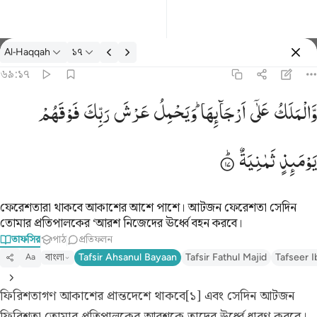
তাফসির: Al-Haqqah ৬৯:১৭
Al-Haqqah
১৭
প্রবেশ কর
৬৯:১৭
والملك على ارجايها ويحمل عرش ربك فوقهم يوميذ ثمانية ١٧
وَّالْمَلَكُ
عَلٰۤی
اَرْجَآىِٕهَا ؕ
وَیَحْمِلُ
عَرْشَ
رَبِّكَ
فَوْقَهُمْ
َٱلْمَلَكُ عَلَىٰٓ أَرْجَآئِهَا ۚ وَيَحْمِلُ عَرْشَ رَبِّكَ فَوْقَهُمْ يَوْمَئِذٍۢ ثَمَـٰنِيَةٌۭ ١٧
یَوْمَىِٕذٍ
ثَمٰنِیَةٌ
ফেরেশতারা থাকবে আকাশের আশে পাশে। আটজন ফেরেশতা সেদিন
তোমার প্রতিপালকের ‘আরশ নিজেদের ঊর্ধ্বে বহন করবে।
তাফসির
পাঠ
প্রতিফলন
বাংলা
Tafsir Ahsanul Bayaan
Tafsir Fathul Majid
Tafseer I
Aa
ফিরিশতাগণ আকাশের প্রান্তদেশে থাকবে[১] এবং সেদিন আটজন
ফিরিশতা তোমার প্রতিপালকের আরশকে তাদের ঊর্ধ্বে ধারণ করবে।