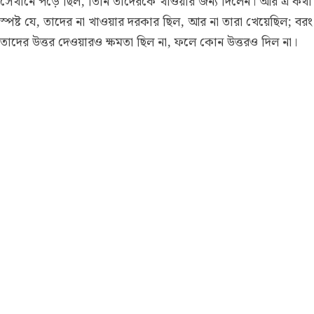
সেখানে পড়ে ছিল, তিনি তাদেরকে খাওয়ার জন্য দিলেন। আর এ কথা
স্পষ্ট যে, তাদের না খাওয়ার দরকার ছিল, আর না তারা খেয়েছিল; বরং
তাদের উত্তর দেওয়ারও ক্ষমতা ছিল না, ফলে কোন উত্তরও দিল না।