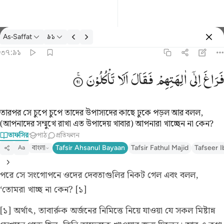
তাফসির: As-Saffat ৩৭:৯১
As-Saffat
৯১
প্রবেশ কর
৩৭:৯১
فراغ الى الهتهم فقال الا تاكلون ٩١
فَرَاغَ
اِلٰۤی
اٰلِهَتِهِمْ
فَقَالَ
اَلَا
تَاْكُلُوْنَ
فَرَاغَ إِلَىٰٓ ءَالِهَتِهِمْ فَقَالَ أَلَا تَأْكُلُونَ ٩١
তারপর সে চুপে চুপে তাদের উপাস্যদের কাছে ঢুকে পড়ল আর বলল,
(আপনাদের সম্মুখে রাখা এত উপাদেয় খাবার) আপনারা খাচ্ছেন না কেন?
তাফসির
পাঠ
প্রতিফলন
বাংলা
Tafsir Ahsanul Bayaan
Tafsir Fathul Majid
Tafseer I
Aa
পরে সে সংগোপনে ওদের দেবতাগুলির নিকট গেল এবং বলল,
‘তোমরা খাচ্ছ না কেন? [১]
[১] অর্থাৎ, তাবার্রুক অর্জনের নিমিত্তে নিয়ে যাওয়া যে সকল মিষ্টান্ন