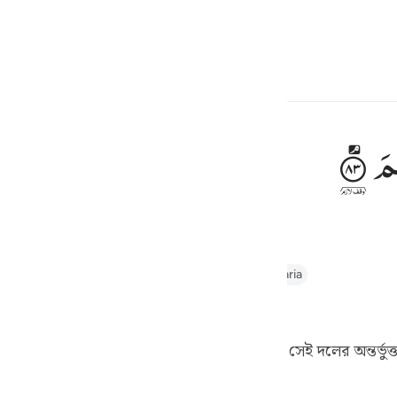
্বাচন কর
প্রবেশ কর
h
ْمَ
ف
is
thul Majid
Tafseer Ibn Kathir
Tafsir Abu Bakr Zakaria
esia
no