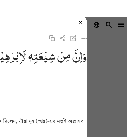
প্রবেশ কর
وَاِنَّ
مِنْ
شِیْعَتِهٖ
لَاِبْرٰهِی