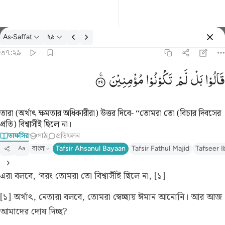
তাফসির: As-Saffat ৩৭:২৯
As-Saffat
২৯
প্রবেশ কর
৩৭:২৯
قالوا بل لم تكونوا مومنين ٢٩
قَالُوْا
بَلْ
لَّمْ
تَكُوْنُوْا
مُؤْمِنِیْنَ
قَالُوا۟ بَل لَّمْ تَكُونُوا۟ مُؤْمِنِينَ ٢٩
তারা (অর্থাৎ ক্ষমতার অধিকারীরা) উত্তর দিবে- ‘‘তোমরা তো (বিচার দিবসের
প্রতি) বিশ্বাসীই ছিলে না।
তাফসির
পাঠ
প্রতিফলন
বাংলা
Tafsir Ahsanul Bayaan
Tafsir Fathul Majid
Tafseer I
Aa
এরা বলবে, ‘বরং তোমরা তো বিশ্বাসীই ছিলে না, [১]
[১] অর্থাৎ, নেতারা বলবে, তোমরা স্বেচ্ছায় ঈমান আনোনি। আর আজ
আমাদের দোষ দিচ্ছ?