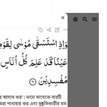
প্রবেশ কর
وَاِذِ
اسْتَسْقٰی
مُوْسٰی
لِقَوْم
واذ استسقى موسى لقومه فقلنا اضرب بعصاك الحجر فا
ْقَىٰ مُوسَىٰ لِقَوْمِهِۦ فَقُلْنَا ٱضْرِب بِّعَصَاكَ ٱلْحَجَرَ ۖ فَٱنفَجَرَتْ مِنْهُ ٱثْنَتَا
عَیْنًا ؕ
قَدْ
عَلِمَ
كُلُّ
اُنَاسٍ
مُفْسِدِیْنَ
াথরে আঘাত কর’। ফলে তাথেকে বারটি
োমরা পানাহার কর এবং দুষ্কৃতিকারীর মত