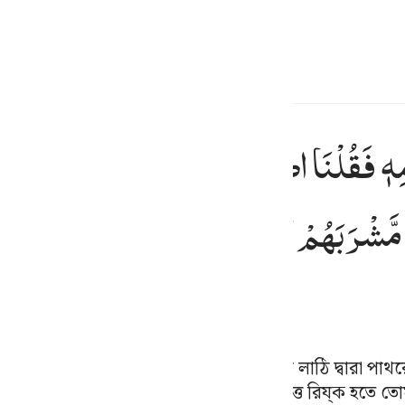
্বাচন কর
প্রবেশ কর
h
ِهٖ
فَقُلْنَا
اضْرِبْ
بِّعَصَاكَ
الْحَجَرَ ؕ
فَانْفَج
نفجرت منه اثنتا عشرة عينا قد علم كل اناس مشربهم كلوا واشربوا من 
 عَشْرَةَ عَيْنًۭا ۖ قَدْ عَلِمَ كُلُّ أُنَاسٍۢ مَّشْرَبَهُمْ ۖ كُلُوا۟ وَٱشْرَبُوا۟ مِن رِّزْ
مَّشْرَبَهُمْ ؕ
كُلُوْا
وَاشْرَبُوْا
مِنْ
رِّزْقِ
اللّٰهِ
وَ
ف
is
esia
no
য পানি প্রার্থনা করল, আমি বললাম, ‘তোমার লাঠি দ্বারা প
জ পানের জায়গা চিনে নিল,(বললাম) ‘আল্লাহ প্রদত্ত রিয্ক হতে ত