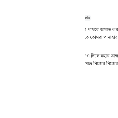
guês
ий
thul Majid
Tafseer Ibn Kathir
Tafsir Abu Bakr Zakaria
পানি প্রার্থনা করল, আমি বললাম, ‘তোমার লাঠি দ্বারা পাথরে আঘাত কর।
ไทย
ট) চিনে নিল। (বললাম,) ‘আল্লাহর দেওয়া জীবিকা হতে তোমরা পানাহার ক
e
ারো মতে সীনা মরুভূমির। সেখানে পানির প্রয়োজন দেখা দিলে মহান আল
ারা প্রবাহিত হয়। গোত্রও বারোটি ছিল। প্রত্যেক গোত্র নিজের নি
中文
লা মূসা (আঃ) দ্বারা প্রদর্শন করেন।
u
ol
ili
Việt