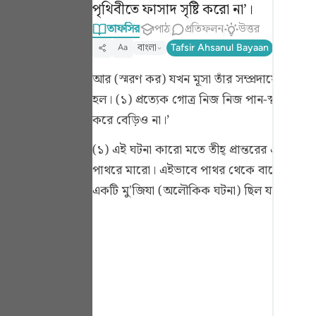
পৃথিবীতে ফাসাদ সৃষ্টি করো না’।
Portu
তাফসির
পাঠ
প্রতিফলন
উত্তর
русск
বাংলা
Tafsir Ahsanul Bayaan
Tafsir Fa
Aa
Shqip
আর (স্মরণ কর) যখন মূসা তাঁর সম্প্রদায়ের জন্য 
ภาษา
হল। (১) প্রত্যেক গোত্র নিজ নিজ পান-স্থান (ঘা
করে বেড়িও না।’
Türkç
(১) এই ঘটনা কারো মতে তীহ্ প্রান্তরের এবং ক
اردو
পাথরে মারো। এইভাবে পাথর থেকে বারোটি ঝরনাধ
简体
একটি মু'জিযা (অলৌকিক ঘটনা) ছিল যা আল্লাহ তাআ
Melay
Españ
Kiswah
Tiếng 