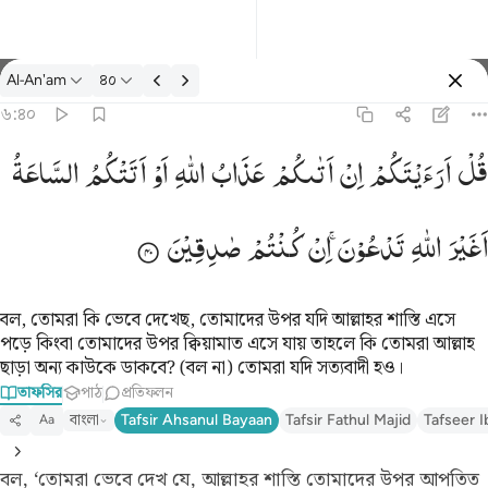
তাফসির: Al-An'am ৬:৪০
Al-An'am
৪০
প্রবেশ কর
৬:৪০
 اتاكم عذاب الله او اتتكم الساعة اغير الله تدعون ان كنتم صادقين ٤٠
قُلْ
اَرَءَیْتَكُمْ
اِنْ
اَتٰىكُمْ
عَذَابُ
اللّٰهِ
اَوْ
اَتَتْكُمُ
السَّاعَةُ
َتَىٰكُمْ عَذَابُ ٱللَّهِ أَوْ أَتَتْكُمُ ٱلسَّاعَةُ أَغَيْرَ ٱللَّهِ تَدْعُونَ إِن كُنتُمْ صَـٰدِقِينَ ٤٠
اَغَیْرَ
اللّٰهِ
تَدْعُوْنَ ۚ
اِنْ
كُنْتُمْ
صٰدِقِیْنَ
বল, তোমরা কি ভেবে দেখেছ, তোমাদের উপর যদি আল্লাহর শাস্তি এসে
পড়ে কিংবা তোমাদের উপর ক্বিয়ামাত এসে যায় তাহলে কি তোমরা আল্লাহ
ছাড়া অন্য কাউকে ডাকবে? (বল না) তোমরা যদি সত্যবাদী হও।
তাফসির
পাঠ
প্রতিফলন
বাংলা
Tafsir Ahsanul Bayaan
Tafsir Fathul Majid
Tafseer I
Aa
বল, ‘তোমরা ভেবে দেখ যে, আল্লাহর শাস্তি তোমাদের উপর আপতিত