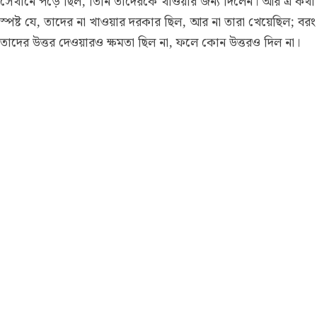
সেখানে পড়ে ছিল, তিনি তাদেরকে খাওয়ার জন্য দিলেন। আর এ কথা
স্পষ্ট যে, তাদের না খাওয়ার দরকার ছিল, আর না তারা খেয়েছিল; বরং
তাদের উত্তর দেওয়ারও ক্ষমতা ছিল না, ফলে কোন উত্তরও দিল না।