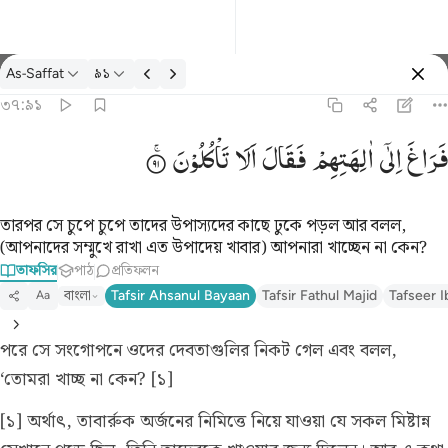
তাফসির: As-Saffat ৩৭:৯১
As-Saffat
৯১
প্রবেশ কর
৩৭:৯১
فراغ الى الهتهم فقال الا تاكلون ٩١
فَرَاغَ
اِلٰۤی
اٰلِهَتِهِمْ
فَقَالَ
اَلَا
تَاْكُلُوْنَ
فَرَاغَ إِلَىٰٓ ءَالِهَتِهِمْ فَقَالَ أَلَا تَأْكُلُونَ ٩١
তারপর সে চুপে চুপে তাদের উপাস্যদের কাছে ঢুকে পড়ল আর বলল,
(আপনাদের সম্মুখে রাখা এত উপাদেয় খাবার) আপনারা খাচ্ছেন না কেন?
তাফসির
পাঠ
প্রতিফলন
বাংলা
Tafsir Ahsanul Bayaan
Tafsir Fathul Majid
Tafseer I
Aa
পরে সে সংগোপনে ওদের দেবতাগুলির নিকট গেল এবং বলল,
‘তোমরা খাচ্ছ না কেন? [১]
[১] অর্থাৎ, তাবার্রুক অর্জনের নিমিত্তে নিয়ে যাওয়া যে সকল মিষ্টান্ন