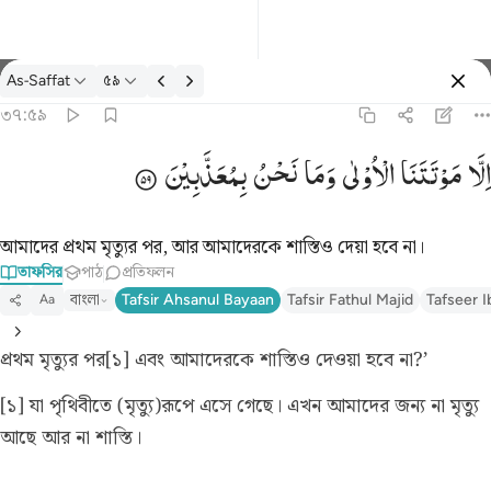
তাফসির: As-Saffat ৩৭:৫৯
As-Saffat
৫৯
প্রবেশ কর
৩৭:৫৯
الا موتتنا الاولى وما نحن بمعذبين ٥٩
اِلَّا
مَوْتَتَنَا
الْاُوْلٰی
وَمَا
نَحْنُ
بِمُعَذَّبِیْنَ
إِلَّا مَوْتَتَنَا ٱلْأُولَىٰ وَمَا نَحْنُ بِمُعَذَّبِينَ ٥٩
আমাদের প্রথম মৃত্যুর পর, আর আমাদেরকে শাস্তিও দেয়া হবে না।
তাফসির
পাঠ
প্রতিফলন
বাংলা
Tafsir Ahsanul Bayaan
Tafsir Fathul Majid
Tafseer I
Aa
প্রথম মৃত্যুর পর[১] এবং আমাদেরকে শাস্তিও দেওয়া হবে না?’
[১] যা পৃথিবীতে (মৃত্যু)রূপে এসে গেছে। এখন আমাদের জন্য না মৃত্যু
আছে আর না শাস্তি।