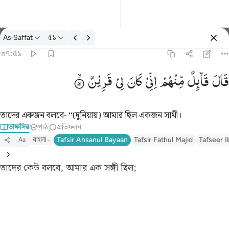
তাফসির: As-Saffat ৩৭:৫১
As-Saffat
৫১
প্রবেশ কর
৩৭:৫১
قال قايل منهم اني كان لي قرين ٥١
قَالَ
قَآىِٕلٌ
مِّنْهُمْ
اِنِّیْ
كَانَ
لِیْ
قَرِیْنٌ
قَالَ قَآئِلٌۭ مِّنْهُمْ إِنِّى كَانَ لِى قَرِينٌۭ ٥١
তাদের একজন বলবে- ‘‘(দুনিয়ায়) আমার ছিল একজন সাথী।
তাফসির
পাঠ
প্রতিফলন
বাংলা
Tafsir Ahsanul Bayaan
Tafsir Fathul Majid
Tafseer I
Aa
তাদের কেউ বলবে, আমার এক সঙ্গী ছিল;