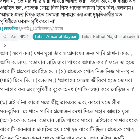
বললাম, ‘তোমার লাঠি দ্বারা পাথরে আঘাত কর’। ফলে তাথেকে বারটি ঝর্ণা
প্রবাহিত হল, প্রত্যেক গোত্র নিজ নিজ পানের জায়গা চিনে নিল,(বললাম)
‘আল্লাহ প্রদত্ত রিয্ক হতে তোমরা পানাহার কর এবং দুষ্কৃতিকারীর মত
পৃথিবীতে ফাসাদ সৃষ্টি করো না’।
তাফসির
পাঠ
প্রতিফলন
উত্তর
বাংলা
Tafsir Ahsanul Bayaan
Tafsir Fathul Majid
Tafseer I
Aa
আর (স্মরণ কর) যখন মূসা তাঁর সম্প্রদায়ের জন্য পানি প্রার্থনা করল,
আমি বললাম, ‘তোমার লাঠি দ্বারা পাথরে আঘাত কর।’ ফলে তা হতে
বারোটি প্রস্রবণ প্রবাহিত হল। (১) প্রত্যেক গোত্র নিজ নিজ পান-স্থান
(ঘাট) চিনে নিল। (বললাম,) ‘আল্লাহর দেওয়া জীবিকা হতে তোমরা
পানাহার কর এবং পৃথিবীর বুকে অনর্থ (শান্তি-ভঙ্গ) করে বেড়িও না।’
(১) এই ঘটনা কারো মতে তীহ্ প্রান্তরের এবং কারো মতে সীনা
মরুভূমির। সেখানে পানির প্রয়োজন দেখা দিলে মহান আল্লাহ মূসা
(আঃ)-কে বললেন, তোমার লাঠি পাথরে মারো। এইভাবে পাথর থেকে
বারোটি ঝরনাধারা প্রবাহিত হয়। গোত্রও বারোটি ছিল। প্রত্যেক গোত্র
নিজের নিজের ঝরনা থেকে পানি পান করত। আর এটাও একটি