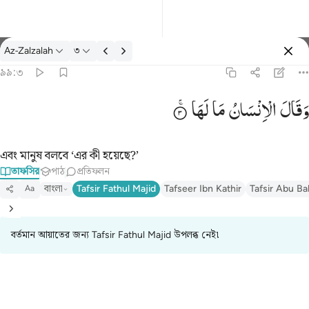
তাফসির: Az-Zalzalah ৯৯:৩
Az-Zalzalah
৩
প্রবেশ কর
৯৯:৩
وقال الانسان ما لها ٣
وَقَالَ
الْاِنْسَانُ
مَا
لَهَا
وَقَالَ ٱلْإِنسَـٰنُ مَا لَهَا ٣
এবং মানুষ বলবে ‘এর কী হয়েছে?’
তাফসির
পাঠ
প্রতিফলন
বাংলা
Tafsir Fathul Majid
Tafseer Ibn Kathir
Tafsir Abu Ba
Aa
বর্তমান আয়াতের জন্য Tafsir Fathul Majid উপলব্ধ নেই৷