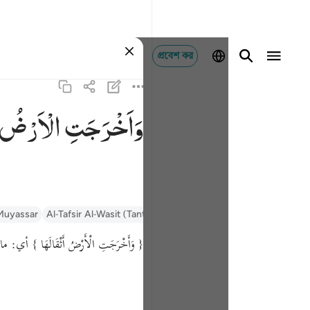
প্রবেশ কর
وَاَخْرَجَتِ
الْاَرْضُ
 Muyassar
Al-Tafsir Al-Wasit (Tantawi)
Al-Qurtubi
Tafseer Al-Baghawi
{ وَأَخْرَجَتِ الْأَرْضُ أَثْقَالَهَا }
أي: ما .