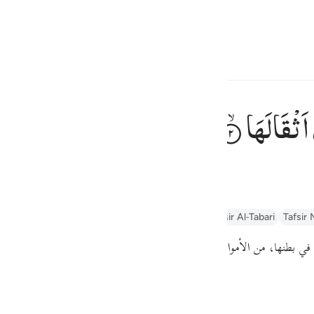
্বাচন কর
প্রবেশ কর
h
اَثْقَالَهَا
নিক্ষেপ করবে,
ف
is
yn
Arabic Tanweer Tafseer
তাফসীর ইবনে কাছীর
Tafsir Al-Tabari
Tafsir
esia
في بطنها، من الأموات والكنوز
no