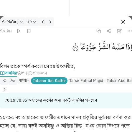
তাফসির: Al-Ma'arij ৭০:২০
Al-Ma'arij
২০
প্রবেশ কর
৭০:২০
اذا مسه الشر جزوعا ٢٠
اِذَا
مَسَّهُ
الشَّرُّ
جَزُوْعًا
إِذَا مَسَّهُ ٱلشَّرُّ جَزُوعًۭا ٢٠
বিপদ তাকে স্পর্শ করলে সে হয় উৎকণ্ঠিত,
তাফসির
পাঠ
প্রতিফলন
বাংলা
Tafseer Ibn Kathir
Tafsir Fathul Majid
Tafsir Abu Ba
Aa
70:19 70:35 আয়াতের গ্রুপের জন্য একটি তাফসির পড়ছেন
১৯-৩৫ নং আয়াতের তাফসীর
এখানে মানব প্রকৃতির দুর্বলতা বর্ণনা করা
হচ্ছে যে, তারা বড়ই অসহিষ্ণু ও অস্থির চিত্ত। যখন কোন বিপদে পড়ে