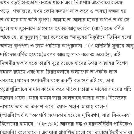
তখন বড়ই হা-হুতাশ করতে থাকে এবং নিরাশায় একেবারে ভেঙ্গে
পড়ে। পক্ষান্তরে, যখন কোন কল্যাণ লাভ করে ও অবস্থা স্বচ্ছল হয়
তখন হয়ে যায় অতি কৃপণ। আল্লাহ তা'আলার হকের কথাও তখন সে
ভুলে যায়।মুসনাদে আহমাদে হযরত আবূ হুরাইরা (রাঃ) হতে বর্ণিত
আছে যে, রাসূলুল্লাহ্ (সঃ) বলেছেনঃ “মানুষের নিকৃষ্টতম জিনিস হলো
অত্যন্ত কৃপণতা ও চরম পর্যায়ের কাপুরুষতা।” (এ হাদীসটি সুনানে আবু
দাউদেও বর্ণিত হয়েছে)এরপর আল্লাহ্ পাক বলেনঃ তবে হ্যাঁ, এই
নিন্দনীয় স্বভাব হতে তারাই দূরে রয়েছে যাদের উপর আল্লাহর বিশেষ
রহমত রয়েছে এবং যারা চিরন্তনভাবে কল্যাণের তাওফীক লাভ
করেছে। যাদের গুণাবলীর মধ্যে একটি বড় গুণ এই যে, তারা
পুরোপুরিভাবে নামায কায়েম করে থাকে। তারা নামাযের সময়ের প্রতি
যত্নবান থাকে। ফরয নামায তারা ভালভাবে আদায় করে। নিজেদের
নামাযে তারা তা প্রকাশ করে। যেমন মহান আল্লাহ্ বলেনঃ
(আরবি)অর্থাৎ “অবশ্যই সফলকাম হয়েছে মু'মিনগণ, যারা বিনয়-নম্র
নিজেদের নামাযে।” (২৩:১-২) আরবরা বদ্ধ ও হরকতবিহীন পানিকেও
(আরবি) বলে থাকে। এর দ্বারা প্রমাণিত হলো যে, নামাযে ইতমীনান বা