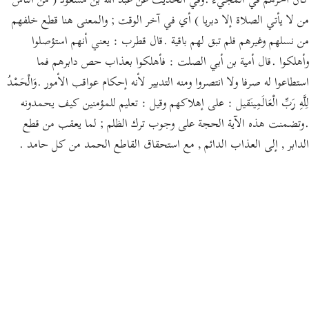
كان آخرهم في المجيء .وفي الحديث عن عبد الله بن مسعود ( من الناس
من لا يأتي الصلاة إلا دبريا ) أي في آخر الوقت ; والمعنى هنا قطع خلفهم
من نسلهم وغيرهم فلم تبق لهم باقية .قال قطرب : يعني أنهم استؤصلوا
وأهلكوا .قال أمية بن أبي الصلت : فأهلكوا بعذاب حص دابرهم فما
استطاعوا له صرفا ولا انتصروا ومنه التدبير لأنه إحكام عواقب الأمور .وَالْحَمْدُ
لِلَّهِ رَبِّ الْعَالَمِينَقيل : على إهلاكهم وقيل : تعليم للمؤمنين كيف يحمدونه
.وتضمنت هذه الآية الحجة على وجوب ترك الظلم ; لما يعقب من قطع
الدابر , إلى العذاب الدائم , مع استحقاق القاطع الحمد من كل حامد .