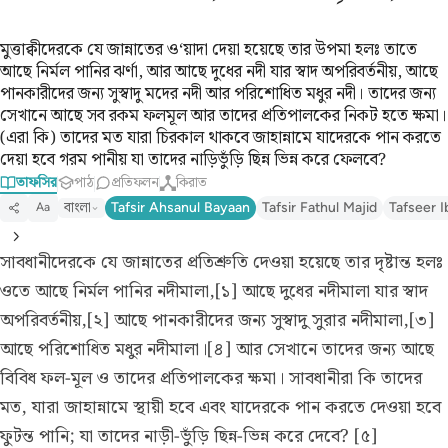
মুত্তাক্বীদেরকে যে জান্নাতের ও‘য়াদা দেয়া হয়েছে তার উপমা হলঃ তাতে
আছে নির্মল পানির ঝর্ণা, আর আছে দুধের নদী যার স্বাদ অপরিবর্তনীয়, আছে
পানকারীদের জন্য সুস্বাদু মদের নদী আর পরিশোধিত মধুর নদী। তাদের জন্য
সেখানে আছে সব রকম ফলমূল আর তাদের প্রতিপালকের নিকট হতে ক্ষমা।
(এরা কি) তাদের মত যারা চিরকাল থাকবে জাহান্নামে যাদেরকে পান করতে
দেয়া হবে গরম পানীয় যা তাদের নাড়িভুঁড়ি ছিন্ন ভিন্ন করে ফেলবে?
তাফসির
পাঠ
প্রতিফলন
কিরাত
বাংলা
Tafsir Ahsanul Bayaan
Tafsir Fathul Majid
Tafseer I
Aa
সাবধানীদেরকে যে জান্নাতের প্রতিশ্রুতি দেওয়া হয়েছে তার দৃষ্টান্ত হলঃ
ওতে আছে নির্মল পানির নদীমালা,[১] আছে দুধের নদীমালা যার স্বাদ
অপরিবর্তনীয়,[২] আছে পানকারীদের জন্য সুস্বাদু সুরার নদীমালা,[৩]
আছে পরিশোধিত মধুর নদীমালা।[৪] আর সেখানে তাদের জন্য আছে
বিবিধ ফল-মূল ও তাদের প্রতিপালকের ক্ষমা। সাবধানীরা কি তাদের
মত, যারা জাহান্নামে স্থায়ী হবে এবং যাদেরকে পান করতে দেওয়া হবে
ফুটন্ত পানি; যা তাদের নাড়ী-ভুঁড়ি ছিন্ন-ভিন্ন করে দেবে? [৫]