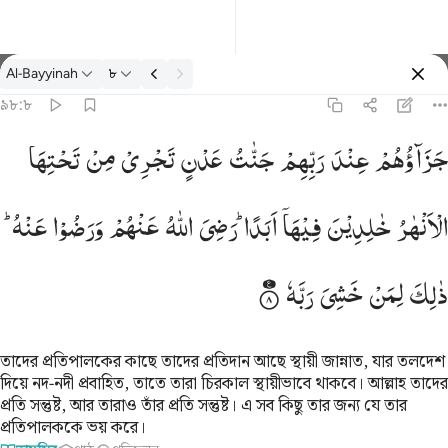
তাফসির: Al-Bayyinah ৯৮:৮
Al-Bayyinah
৮
প্রবেশ কর
৯৮:৮
هار خالدين فيها ابدا رضي الله عنهم ورضوا عنه ذالك لمن خشي ربه ٨
جَزَآؤُهُمْ
عِنْدَ
رَبِّهِمْ
جَنّٰتُ
عَدْنٍ
تَجْرِیْ
مِنْ
تَحْتِهَا
ـٰرُ خَـٰلِدِينَ فِيهَآ أَبَدًۭا ۖ رَّضِىَ ٱللَّهُ عَنْهُمْ وَرَضُوا۟ عَنْهُ ۚ ذَٰلِكَ لِمَنْ خَشِىَ رَبَّهُۥ ٨
الْاَنْهٰرُ
خٰلِدِیْنَ
فِیْهَاۤ
اَبَدًا ؕ
رَضِیَ
اللّٰهُ
عَنْهُمْ
وَرَضُوْا
عَنْهُ ؕ
ذٰلِكَ
لِمَنْ
خَشِیَ
رَبَّهٗ
তাদের প্রতিপালকের কাছে তাদের প্রতিদান আছে স্থায়ী জান্নাত, যার তলদেশ
দিয়ে নদ-নদী প্রবাহিত, তাতে তারা চিরকাল স্থায়ীভাবে থাকবে। আল্লাহ তাদের
প্রতি সন্তুষ্ট, আর তারাও তাঁর প্রতি সন্তুষ্ট। এ সব কিছু তার জন্য যে তার
প্রতিপালককে ভয় করে।