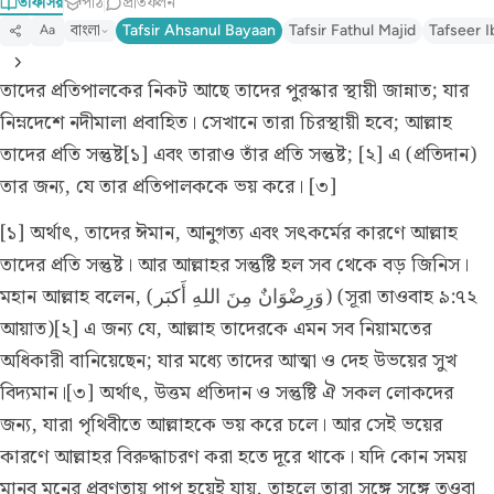
তাফসির
পাঠ
প্রতিফলন
বাংলা
Tafsir Ahsanul Bayaan
Tafsir Fathul Majid
Tafseer I
Aa
তাদের প্রতিপালকের নিকট আছে তাদের পুরস্কার স্থায়ী জান্নাত; যার
নিম্নদেশে নদীমালা প্রবাহিত। সেখানে তারা চিরস্থায়ী হবে; আল্লাহ
তাদের প্রতি সন্তুষ্ট[১] এবং তারাও তাঁর প্রতি সন্তুষ্ট; [২] এ (প্রতিদান)
তার জন্য, যে তার প্রতিপালককে ভয় করে। [৩]
[১] অর্থাৎ, তাদের ঈমান, আনুগত্য এবং সৎকর্মের কারণে আল্লাহ
তাদের প্রতি সন্তুষ্ট। আর আল্লাহর সন্তুষ্টি হল সব থেকে বড় জিনিস।
মহান আল্লাহ বলেন, (وَرِضْوَانٌ مِنَ اللهِ أَكبَر)
(সূরা তাওবাহ ৯:৭২
আয়াত)
[২] এ জন্য যে, আল্লাহ তাদেরকে এমন সব নিয়ামতের
অধিকারী বানিয়েছেন; যার মধ্যে তাদের আত্মা ও দেহ উভয়ের সুখ
বিদ্যমান।[৩] অর্থাৎ, উত্তম প্রতিদান ও সন্তুষ্টি ঐ সকল লোকদের
জন্য, যারা পৃথিবীতে আল্লাহকে ভয় করে চলে। আর সেই ভয়ের
কারণে আল্লাহর বিরুদ্ধাচরণ করা হতে দূরে থাকে। যদি কোন সময়
মানব মনের প্রবণতায় পাপ হয়েই যায়, তাহলে তারা সঙ্গে সঙ্গে তওবা