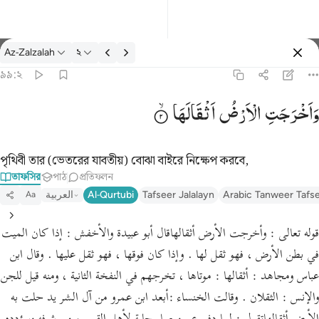
তাফসির: Az-Zalzalah ৯৯:২
Az-Zalzalah
২
প্রবেশ কর
৯৯:২
واخرجت الارض اثقالها ٢
وَاَخْرَجَتِ
الْاَرْضُ
اَثْقَالَهَا
وَأَخْرَجَتِ ٱلْأَرْضُ أَثْقَالَهَا ٢
পৃথিবী তার (ভেতরের যাবতীয়) বোঝা বাইরে নিক্ষেপ করবে,
তাফসির
পাঠ
প্রতিফলন
Arabic Tanweer Tafs
Tafseer Jalalayn
Al-Qurtubi
العربية
Aa
قوله تعالى : وأخرجت الأرض أثقالهاقال أبو عبيدة والأخفش : إذا كان الميت
في بطن الأرض ، فهو ثقل لها . وإذا كان فوقها ، فهو ثقل عليها . وقال ابن
عباس ومجاهد : أثقالها : موتاها ، تخرجهم في النفخة الثانية ، ومنه قيل للجن
والإنس : الثقلان . وقالت الخنساء :أبعد ابن عمرو من آل الشر يد حلت به