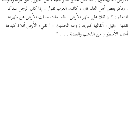
الأرض أثقالهاتقول : لما دفن عمرو صار حلية لأهل القبور ، من شرفه وسؤدده
. وذكر بعض أهل العلم قال : كانت العرب تقول : إذا كان الرجل سفاكا
للدماء : كان ثقلا على ظهر الأرض ; فلما مات حطت الأرض عن ظهرها
ثقلها . وقيل : أثقالها كنوزها ; ومنه الحديث : " تقيء الأرض أفلاذ كبدها
أمثال الأسطوان من الذهب والفضة . . . " .