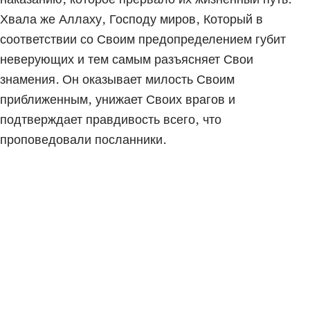
Хвала же Аллаху, Господу миров, Который в
соответствии со Своим предопределением губит
неверующих и тем самым разъясняет Свои
знамения. Он оказывает милость Своим
приближенным, унижает Своих врагов и
подтверждает правдивость всего, что
проповедовали посланники.