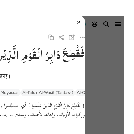
প্রবেশ কর
فَقُطِعَ
دَابِرُ
الْقَوْمِ
الَّذِیْ
ন্য।
r Muyassar
Al-Tafsir Al-Wasit (Tantawi)
Al-Qurtubi
Tafseer Al-Bagha
{ فَقُطِعَ دَابِرُ الْقَوْمِ الَّذِينَ ظَلَمُوا }
أي اصطلموا ب.
وإكرامه لأوليائه، وإهانته لأعدائه، وصدق ما جا.