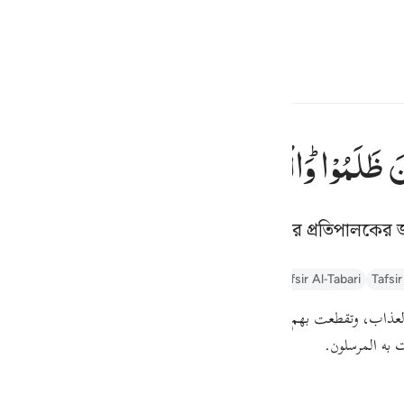
্বাচন কর
প্রবেশ কর
h
نَ
ظَلَمُوْا ؕ
وَالْحَمْدُ
لِلّٰهِ
رَبِّ
الْعٰلَمِیْنَ
فقطع دا
فَقُطِعَ دَابِرُ ٱلْقَوْمِ ٱلَّذِين
টে দেয়া হল, আর সমস্ত প্রশংসা বিশ্বজগতের প্রতিপালকের জ
ف
is
ayn
Arabic Tanweer Tafseer
তাফসীর ইবনে কাছীর
Tafsir Al-Tabari
Tafsi
esia
العذاب، وتقطعت بهم الأسباب
{ وَالْحَمْدُ لِلَّهِ رَبِّ الْعَالَمِينَ }
على ما قضاه وق،
no
ءت به المرسلون