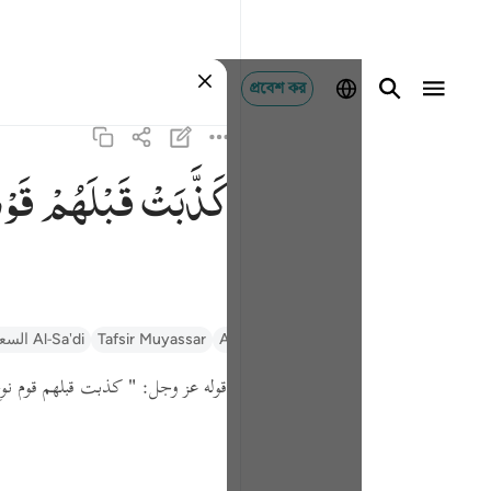
প্রবেশ কর
كَذَّبَتْ
قَبْلَهُمْ
قَوْ
السعدي Al-Sa'di
Tafsir Muyassar
Al-Tafsir Al-Wasit (Tantawi)
Al-Qurtubi
قوله عز وجل:
كذبت قبلهم قوم نو "