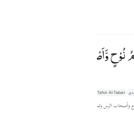
্বাচন কর
প্রবেশ কর
h
مُ
نُوْحٍ
وَّاَصْحٰبُ
الرَّسِّ
وَثَمُوْدُ
ছিল নূহের জাতি, রাস্‌স ও সামুদ জাতি,
ف
is
lalayn
Arabic Tanweer Tafseer
তাফসীর ইবনে কাছীর
Tafsir Al-Tabari
esia
" ح وأصحاب الرس وثمود
no