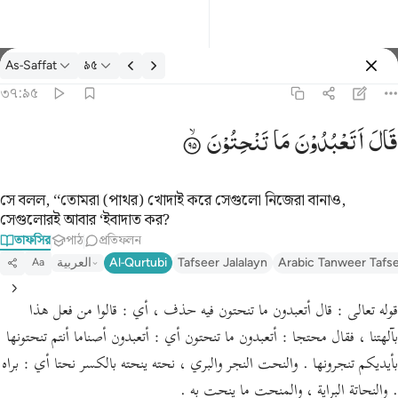
তাফসির: As-Saffat ৩৭:৯৫
As-Saffat
৯৫
প্রবেশ কর
৩৭:৯৫
قال اتعبدون ما تنحتون ٩٥
قَالَ
اَتَعْبُدُوْنَ
مَا
تَنْحِتُوْنَ
قَالَ أَتَعْبُدُونَ مَا تَنْحِتُونَ ٩٥
সে বলল, ‘‘তোমরা (পাথর) খোদাই করে সেগুলো নিজেরা বানাও,
সেগুলোরই আবার ‘ইবাদাত কর?
তাফসির
পাঠ
প্রতিফলন
العربية
Al-Qurtubi
Tafseer Jalalayn
Arabic Tanweer Tafs
Aa
قوله تعالى : قال أتعبدون ما تنحتون فيه حذف ، أي : قالوا من فعل هذا
بآلهتنا ، فقال محتجا : أتعبدون ما تنحتون أي : أتعبدون أصناما أنتم تنحتونها
بأيديكم تنجرونها . والنحت النجر والبري ، نحته ينحته بالكسر نحتا أي : براه
. والنحاتة البراية ، والمنحت ما ينحت به .