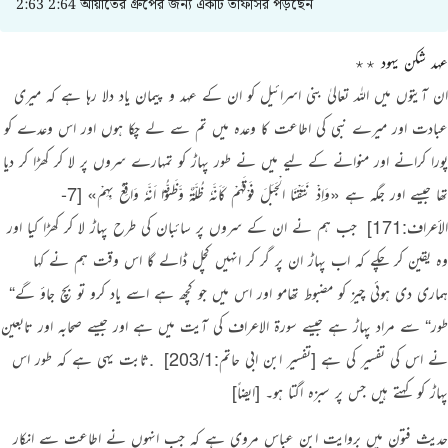
2:63 2:64 আয়াতের গ্রুপের জন্য একটি তাফসির পড়ছেন
عہد شکن یہود ٭٭
ان آیتوں میں اللہ تعالیٰ بنی اسرائیل کو ان کے عہد و پیمان یاد دلا رہا ہے کہ میری
عبادت اور میرے نبی کی اطاعت کا وعدہ میں تم سے لے چکا ہوں اور اس وعدے کو
پورا کرانے اور منوانے کے لیے میں نے طور پہاڑ کو تمہارے سروں پر لا کر کھڑا کر دیا
تھا جیسے اور جگہ ہے
«وَاِذْ نَتَقْنَا الْجَبَلَ فَوْقَهُمْ كَاَنَّهٗ ظُلَّـةٌ وَّظَنُّوْٓا اَنَّهٗ وَاقِعٌ بِهِمْ»
[7-
الأعراف:171]
‏ جب ہم نے ان کے سروں پر سائبان کی طرح پہاڑ لا کر کھڑا کیا اور
وہ یقین کر چکے کہ اب پہاڑ ان پر گر کر انہیں کچل ڈالے گا اس وقت ہم نے کہا
ہماری دی ہوئی چیز کو مضبوط تھامو اور اس میں جو کچھ ہے اسے یاد کرو تو بچ جاؤ گے
“
طور
“
سے مراد پہاڑ ہے جیسے سورۃ الاعراف کی آیت میں ہے اور جیسے صحابہ اور تابعین
نے اس کی تفسیر کی ہے
[تفسیر ابن ابی حاتم:203/1]
‏ .ثابت یہی ہے کہ طور اس
پہاڑ کو کہتے ہیں جس پر سبزہ اگتا ہو۔
[ایضاً]
‏
حدیث فتون میں بروایت ابن عباس مروی ہے کہ جب انہوں نے اطاعت سے انکار