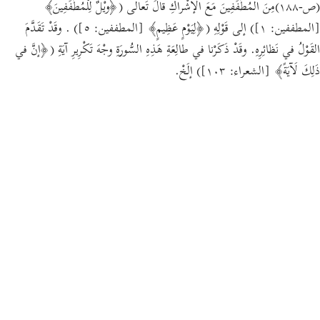
(ص-١٨٨)مِنَ المُطَفِّفِينَ مَعَ الإشْراكِ قالَ تَعالى (﴿ويْلٌ لِلْمُطَفِّفِينَ﴾
[المطففين: ١]) إلى قَوْلِهِ (﴿لِيَوْمٍ عَظِيمٍ﴾ [المطففين: ٥]) . وقَدْ تَقَدَّمَ
القَوْلُ في نَظائِرِهِ. وقَدْ ذَكَرْنا في طالِعَةِ هَذِهِ السُّورَةِ وجْهَ تَكْرِيرِ آيَةِ (﴿إنَّ في
ذَلِكَ لَآيَةً﴾ [الشعراء: ١٠٣]) إلَخْ.