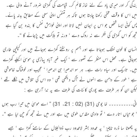
بندگی کر اور میری یاد کے لئے نماز قائم کر۔ قیامت کی گھڑی ضرور آنے والی ہے۔
میں اس کا وقت مخفی رکھنا چاہتا ہوں تاکہ ہر متنفس اپنی سعی کے مطابق بدلہ پائے۔
پس کوئی ایسا شخص جو اس پر ایمان نہیں لاتا اور اپنی خواہش نفس کا بندہ بن گیا ہے
تجھ کو اس گھڑی کی فکر سے نہ روک دے ‘ ورنہ تو ہلاکت میں پڑجائے گا “۔
انسان کا خون خشک ہوجاتا ہے اور جسم پر رونگٹے کھڑے ہوجاتے ہیں اور کپکپی طاری
ہوجاتی ہے۔ محض اس منظر کے تصور سے ‘ ایک غیر آباد پہاڑی پر موسیٰ اکیلے کھڑے
ہیں۔ تاریک اور سیاہ رات ہے۔ ہر سو اندھیرا ہی اندھیرا ‘ عجیب اور خوفناک خاموشی
ہے ‘ طور کے دامن سے انہوں نے آگ دیکھی تھی ‘ وہ اس کی تلاش میں نکلے تھے ‘
لیکن ان کو ہر طرف سے پوری کائنات کی طرف سے یہ ندا آرہی ہے :
انی۔۔۔۔۔۔۔۔۔۔ لما یوحی (31) (02 : 21۔ 31) ” اے موسیٰ میں تیرا رب ہوں
‘ جو تیاں اتار دے ‘ تو وادی مقدس طوی میں ہے اور میں نے تجھ کو چن لیا ہے “۔
یہ چھوٹا سا ذرہ ناچیز ‘ یہ محدود بشر لامحدود رب ذوالجلال کے سامنے کھڑا ہے ‘ جسے