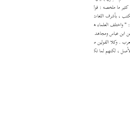
guês
ملخصه : قوله : ( إِنَّآ أَنْزَلْنَاهُ قُرْآناً عَرَبِيّاً لَّعَلَّكُمْ تَعْقِلُونَ ) وذلك
ий
 الكتب ، بأشرف اللغات ، على أشرف الرسل ، بسفارة أشرف الملائكة ، وكا
 واختلف العلماء هل يمكن أن يقال : فى القرآن شئ غير عربى " .قال أبو ع
 عن ابن عباس ومجاهد وعكرمة بأن فيه من غير العربى مثل : سجيل ، والمشكاة
ไทย
لعرب . وكلا القولين صواب - إن شاء الله - .ووجه الجمع بينهما أن هذه الأل
e
صل ، لكنهم لما تكلموا بها نسبت إليهم ، وصارت لهم لغة ، فظهر بهذا البي
中文
u
ol
ili
Việt