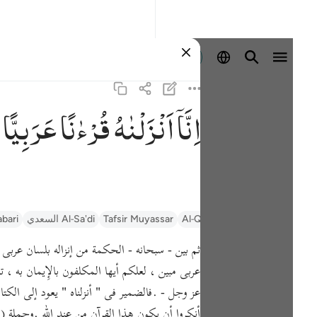
প্রবেশ কর
اِنَّاۤ
اَنْزَلْنٰهُ
قُرْءٰنًا
عَرَبِیًّا
Tafseer Al-Bagha
Al-Qurtubi
Tafsir Muyassar
السعدي Al-Sa'di
abari
ثم بين - سبحانه - الحكمة من إنزاله بلسان عربى مبين فقال 
عربى مبين ، لعلكم أيها المكلفون بالإِيمان به ، ت
عز وجل - .فالضمير فى " أنزلناه " يعود إلى الكتا
أنكروا أن يكون هذا القرآن من عند الله .وجملة ( لّ