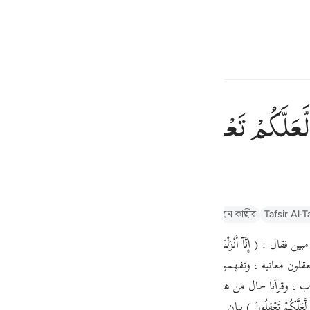
্বাচন কর
প্রবেশ কর
h
لَّعَلَّكُمْ
تَعْقِلُوْنَ
রআন, যাতে তোমরা ভালভাবে বুঝতে পার।
ف
is
afseer Jalalayn
Arabic Tanweer Tafseer
তাফসীর ইবনে কাছীর
Tafsir Al-T
esia
: ( إِنَّآ أَنْزَلْنَاهُ قُرْآناً عَرَبِيّاً لَّعَلَّكُمْ تَعْقِلُونَ ) .أى : إنا أنزلنا 
no
عقلون معانيه ، وتفهمون ألفاظه ، وتنتفعون بهداياته ، وتدركون أنه ليس من كلا
ب ، وقرآنا حال من هذا الضمير أو بدلا منه .والتأكيد بحرف إن متوجه إلى خبر
َعَلَّكُمْ تَعْقِلُونَ ) بيان لحكمة إنزاله بلغة العرب وحذف مفعول " تعقلون " لل