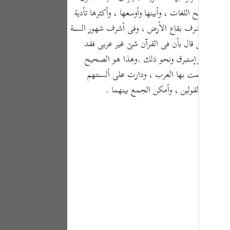
Portu
 لأن لغة العرب أفصح اللغات ، وأبينها وأوسعها ، وأكثرها تأدية
русск
ن ذلك فى أشرف بقاع الأرض ، وفى أشرف شهور السنة
بيدة : من قال بأن فى القرآن شئ غير عربى فقد
Shqip
 ، واليم ، وإستبرق ونحو ذلك .وهذا هو الصحيح
ภาษา
فاظ لما تكلمت بها العرب ، ودارت على ألسنتهم
Türkç
ان صحة القولين ، وأمكن الجمع بينهما .
اردو
简体
Melay
Españ
Kiswah
Tiếng 