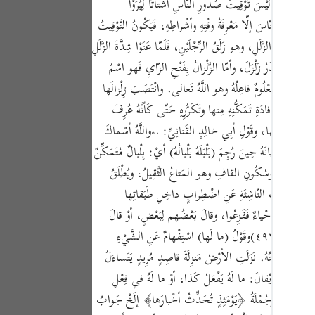
ْفِ، إذِ المَقْصُودُ لَيْسَ تَوْقِيتَ صُدُورِ النّاسِ أشْتاتًا لِيُرَوْا
Portu
يُهِمُّ النّاسَ إلّا مَعْرِفَةُ وقْتِهِ وأشْراطِهِ، فَيَكُونُ التَّوْقِيتُ
русск
ذٌ مِنَ الزَّلَلِ، وهو زَلَقُ الرِّجْلَيْنِ، فَلَمّا عَنَوْا شِدَّةَ الزَّلَلِ
أوْلى مَصْدَرُ زَلْزَلَ، وأمّا الزَّلْزالُ بِفَتْحِ الزّايِ فَهو اسْمُ
Shqip
لِ؛ لِأنَّهُ مَعْلُومٌ فاعِلُهُ وهو اللَّهُ تَعالى. وانْتَصَبَ زِلْزالَها
ภาษา
رْضِ لِإفادَةِ تَمَكُّنِهِ مِنها وتَكَرُّرِهِ حَتّى كَأنَّهُ عُرِفَ
Türkç
مَعْرُوفَةٌ بِها، وقَوْلِ أبِي خالِدٍ القَنانِيِّ: ؎واللَّهُ أسْماكَ
 شَيْطانَهُ حِينَ رُجِمَ (بَلْبَلَهُ بَلْبالُهُ) أيْ: بِلْبالٌ مُتَمَكِّنٌ
اردو
المُثَلَّثَةِ وسُكُونِ القافِ وهو المَتاعُ الثَّقِيلُ، ويُطْلَقُ
简体
لِانْفِجاراتِ النّاشِئَةِ عَنِ اضْطِرابٍ داخِلِ طَبَقاتِها
Melay
َذِينَ هم أحْياءٌ فَفَزِعُوا، وقالَ بَعْضُهم لِبَعْضٍ، أوْ قالَ
كُلُّ أحَدٍ في نَفْسِهِ حَتّى اسْتَوى في ذَلِكَ الجَبانُ والشُّجاعُ، والطّائِشُ والحَكِيمُ، لِأنَّهُ زِلْزالٌ تَجاوَزَ الحَدَّ الَّذِي يَصْبِرُ عَلى مِثْلِهِ الصَّبُورُ. (ص-٤٩٢)وقَوْلُ (ما لَها) اسْتِفْهامٌ عَنِ الشَّيْءِ
Españ
ونُ عاقِبَتُهُ. نَزَلَتِ الأرْضُ مَنزِلَةَ قاصِدٍ مُرِيدٍ يَتَساءَلُ
Kiswah
لخَبَرِ مِثْلَ أنْ يُقالَ: ما لَهُ يَفْعَلُ كَذا، أوْ ما لَهُ في فِعْلِ
Tiếng 
َ أثْقالِها. وجُمْلَةُ ﴿يَوْمَئِذٍ تُحَدِّثُ أخْبارَها﴾ إلَخْ جَوابُ