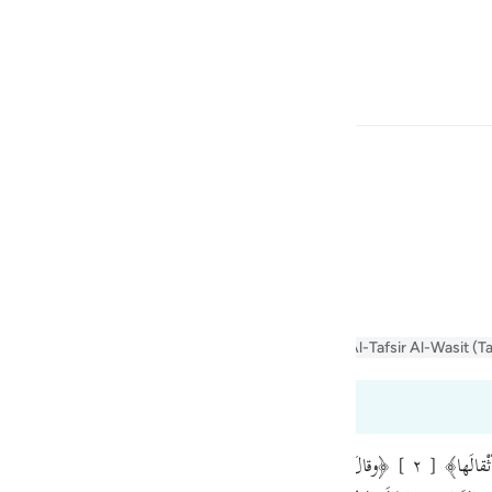
 Language
Sign in
h
 with it?”—
ف
is
er Jalalayn
Tafseer Al-Baghawi
Tafsir Al-Tabari
Al-Tafsir Al-Wasit (T
esia
9:1 to 99:6
no