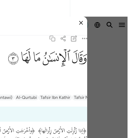
Sign in
ﱾ
ﱿ
ﲀ
ﲁ
ﲂ
السعدي Al-Sa'di
Tafsir Muyassar
Tafsir Ibn Kathir
Al-Qurtubi
antawi)