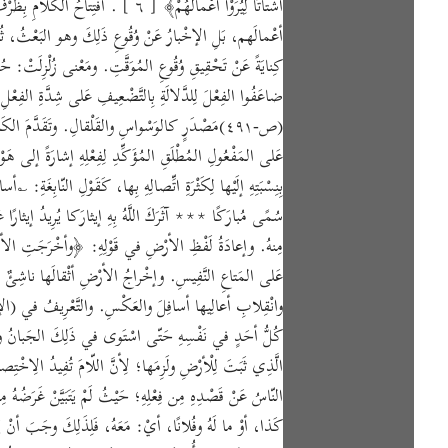
أشْتاتًا لِيُرَوْا أعْمالَهُمْ﴾ [ ٦ ]
أعْمالَهم، بَلِ الإخْبارُ عَنْ وُقُوعِ ذَلِكَ وهو البَعْثُ، ثُمَّ الج
كِنايَةً عَنْ تَحْقِيقِ وُقُوعِ المُوَقَّتِ. ومَعْنى زُلْزِلَتْ: حُرِّ
ضاعَفُوا الفِعْلَ لِلدَّلالَةِ بِالتَّضْعِيفِ عَلى شِدَّةِ الفِعْلِ،
(ص-٤٩١)مَصْدَرٍ كالوَسْواسِ والقَلْقالِ. وتَقَدَّمَ الك
عَلى المَفْعُولِ المُطْلَقِ المُؤَكِّدِ لِفِعْلِهِ إشارَةً إلى هَوْ
بِنِسْبَتِهِ إلَيْها لِكَثْرَةِ اتِّصالِهِ بِها، كَقَوْلِ النّابِ
سُمًى مُبارَكًا ∗∗∗ آثَرَكَ اللَّهُ بِهِ إيثارَكا يُرِيدُ إيثارًا ع
مِنهُ. وإعادَةُ لَفْظِ الأرْضِ في قَوْلِهِ: ﴿وأخْرَجَتِ الأرْضُ
عَلى المَتاعِ النَّفِيسِ. وإخْراجُ الأرْضِ أثْقالَها ناشِئٌ عَ
وانْقِلابِ أعالِيها أسافِلَ والعَكْسِ. والتَّعْرِيفُ في (الإنْ
الَّذِي ثَبَتَ لِلْأرْضِ ولَزِمَها؛ لِأنَّ اللّامَ تُفِيدُ الِاخْت
النّاسُ عَنْ قَصْدِهِ مِن فِعْلِهِ؛ حَيْثُ لَمْ يَتَبَيَّنْ غَرَضُهُ مِ
كَذا، أوْ ما لَهُ وفُلانًا، أيْ: مَعَهُ، فَلِذَلِكَ وجَبَ أنْ ي