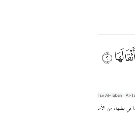
 Language
Sign in
h
ﱽ
its contents,
ف
1
is
n
Arabic Tanweer Tafseer
Tafseer Al-Baghawi
Tafsir Al-Tabari
Al-Ta
esia
ا في بطنها، من الأموات والكنوز
no