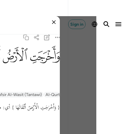
Sign in
ﱺ
ﱻ
ﱼ
fsir Al-Wasit (Tantawi)
Al-Qurtubi
Tafsir Ibn Kathir
Tafsir Muyassar
{ وَأَخْرَجَتِ الْأَرْضُ أَثْقَالَهَا }
أي: م.