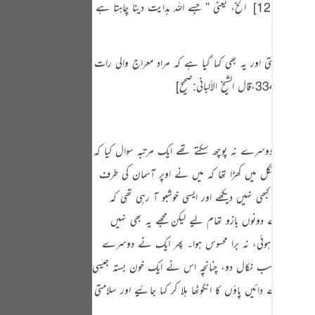
‏ الخ، یعنی
” جسے اللہ ہدایت دینا چاہتا ہے
Portu
русск
لیف اور سختی اور یہ بھی کہا گیا ہے کہ مراد معراج والی رات
Shqip
33،قال الشيخ الألباني:صحیح]
‏
ภาษา
Türkç
ے تھے جسے دوسرے نہ پوچھ سکتے تھے ایک مرتبہ سوال کیا کہ
اردو
ماہ کا تھا جنگل میں کھڑا تھا کہ میں نے اوپر آسمان کی طرف
简体
ایسے کبھی نہیں دیکھے اور ایسی خوشبو آ رہی تھی کہ
Melay
 نے میرے دونوں بازو تھام لیے لیکن مجھے یہ بھی نہیں
Españ
 مجھے تکلیف ہوئی، نہ برا محسوس ہوا۔ پھر ایک نے دوسرے
Kiswah
غش، حسد و بغض سب نکال دو، چنانچہ اس نے ایک خون بستہ جیسی
ھر میرے دائیں پاؤں کا انگوٹھا ہلا کر کہا جائیے اور سلامتی
Tiếng 
‏