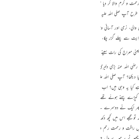
حمت و کرم والا کر دیا “
۔ اور جگہ ہے
«فَمَن يُرِدِ اللَّـهُ أَن يَهْدِيَهُ يَشْرَحْ صَدْرَهُ لِلْإِسْلَامِ»
[6-الأنعام:125]
guês
 طرح آپ
صلی اللہ علیہ وسلم
کا سینہ کشادہ کر دیا گیا تھا۔
ий
والی، نرمی اور آسانی والی بنا دی، جس میں نہ تو کوئی حرج ہے، نہ تنگی، نہ ترشی، نہ تک
وایت سے پہلے گزر چکا، امام ترمذی رحمہ اللہ نے اس حدیث کو یہیں وارد کیا ہے۔
[سنن ترمذي:46
ไทย
 معراج کی رات سینے کا شق کیا جانا اور سینہ کو راز اللہ کا گنجینہ بنا دینا۔
«وَاللهُ اَعْلَمُ»
e
ہ رضی اللہ عنہ بڑی دلیری سے رسول اللہ
صلی اللہ علیہ وسلم
سے وہ باتیں پوچھ لیا کرت
ا دیکھا؟ آپ
صلی اللہ علیہ وسلم
سنبھل بیٹھے اور فرمانے لگے
”
ابوہریرہ میں دس سال کچھ 
中文
یا یہ وہی ہیں؟ اب دو شخص میرے سامنے آئے جن کے منہ ایسے منور تھے کہ میں نے 
u
 کپڑے پہنے ہوئے تھے کہ میں نے کبھی کسی پر ایسے کپڑے نہیں دیکھے اور آ کر انہوں
ol
ھر ایک نے دوسرے سے کہا کہ انہیں لٹا دو چنانچہ اس نے لٹا دیا لیکن اس میں بھی نہ
ili
یکن نہ تو مجھے اس میں کچھ دکھ ہوا اور نہ میں نے خود دیکھا پھر کہا اس میں سے غل و 
ں رافت و رحمت رحم و کرم بھر دو پھر ایک چاندی جیسی چیز جتنی نکالی تھی اتنی ڈال دی پ
Việt
 ہر چھوٹے پر میرے دل میں شفقت ہے اور ہر بڑے پر رحمت ہے
“
۔
[مسند احمد:139/5:ضعیف]