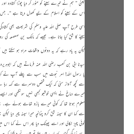
یعنی
” ہم نے تیرے سینے کو منور کر دیا چوڑا کشادہ اور ر
اس کے سینے کو اسلام کے لیے کھول دیتا ہے “
۔ جس
اسی طرح آپ
صلی اللہ علیہ وسلم
کی شریعت بھی کشادگی 
سینے کا شق کیا جانا ہے۔ جیسے کہ مالک بن صعصعہ کی ر
لیکن یہ یاد رہے کہ یہ دونوں واقعات مراد ہو سکتے ہیں یعنی
سیدنا ابی بن کعب رضی اللہ عنہ فرماتے ہیں کہ
ابوہریر
یا رسول اللہ! امر نبوت میں سب سے پہلے آپ نے کی
سے کچھ آواز سنی کہ ایک شخص دوسرے سے کہہ رہا ہے ک
میرے دماغ نے ایسی خوشبو کبھی نہیں سونگھی اور ایسے
معلوم ہوتا تھا کہ کوئی میرے بازو تھامے ہوئے ہے۔ پ
سے کہا ان کا سینہ شق کرو چنانچہ میرا سینہ چیر دیا ل
کوئی چیز نکالی اور اسے پھینک دیا پھر اس نے کہا اس می
سے زندگی گزارئیے اب میں چلا تو میں نے دیکھا کہ