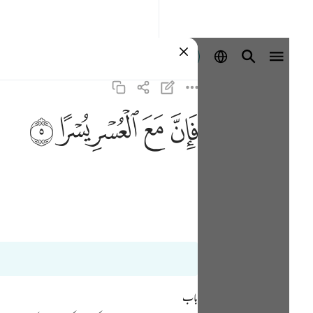
Sign in
ﱉ
ﱊ
ﱋ
ﱌ
ﱍ
باب