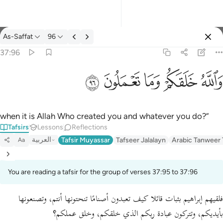
Tafsir: As-Saffat 37:96
As-Saffat
96
Sign in
37:96
والله خلقكم وما تعملون ٩٦
ﲤ
ﲥ
ﲦ
ﲧ
ﲨ
وَٱللَّهُ خَلَقَكُمْ وَمَا تَعْمَلُونَ ٩٦
when it is Allah Who created you and whatever you do?”
Tafsirs
Lessons
Reflections
العربية
Tafsir Muyassar
Tafseer Jalalayn
Arabic Tanweer 
Aa
You are reading a tafsir for the group of verses 37:95 to 37:96
فلقيهم إبراهيم بثبات قائلا كيف تعبدون أصنامًا تنحتونها أنتم، وتصنعونها
بأيديكم، وتتركون عبادة ربكم الذي خلقكم، وخلق عملكم؟