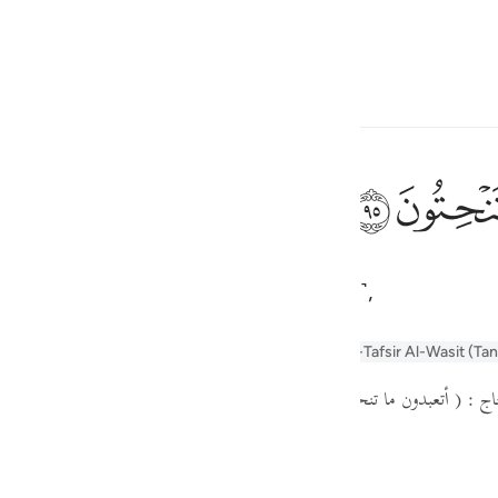
 Language
Sign in
h
ﲣ
at you carve ˹with your own hands˺,
ف
is
alayn
Arabic Tanweer Tafseer
Tafsir Al-Tabari
Al-Tafsir Al-Wasit (Ta
esia
حجاج
( أتعبدون ما تنحتون )
يعني : ما تنحتون بأيديكم .
no