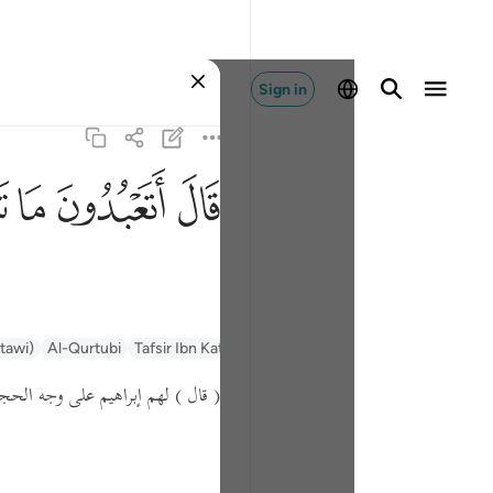
Sign in
ﲟ
ﲠ
ﲡ
ﲢ
ntawi)
Al-Qurtubi
Tafsir Ibn Kathir
Tafsir Muyassar
السعدي Al-Sa'di
( قال )
لهم إبراهيم على وجه ال :