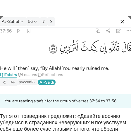
Tafsir: As-Saffat 37:56
As-Saffat
56
Sign in
37:56
قال تالله ان كدت لتردين ٥٦
ﱙ
ﱚ
ﱛ
ﱜ
ﱝ
ﱞ
قَالَ تَٱللَّهِ إِن كِدتَّ لَتُرْدِينِ ٥٦
He will ˹then˺ say, “By Allah! You nearly ruined me.
Tafsirs
Lessons
Reflections
русский
Al-Sa'di
Aa
You are reading a tafsir for the group of verses 37:54 to 37:56
Тут этот праведник предложит: «Давайте воочию
убедимся в страданиях неверующих и почувствуем
себя еще более счастливыми оттого, что обрели