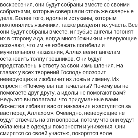
воскресения, они будут собраны вместе со своими
собратьями, которые совершали столь же скверные
дела. Более того, идолы и истуканы, которым
поклонялись язычники, также разделят их участь. Все
они будут собраны вместе, и грубые ангелы погонят
их в сторону Ада. Когда многобожники и неверующие
осознают, что им не избежать погибели и
мучительного наказания, Аллах велит ангелам
остановить толпу грешников. Они будут
представлены к ответу за свои измышления. На
глазах у всех творений Господь опозорит
неверующих и изобличит их ложь и измену. Их
спросят: «Почему вы так печальны? Почему вы не
помогаете друг другу, а идолы не помогают вам?
Ведь это вы полагали, что придуманные вами
божества избавят вас от наказания и заступятся за
вас перед Аллахом». Очевидно, неверующие не
будут отвечать на эти вопросы, потому что они будут
облачены в одежды покорности и унижения. Они
смирятся со своей участью, покорятся воле