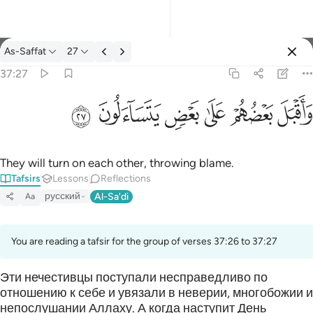
Tafsir: As-Saffat 37:27
As-Saffat
27
Sign in
37:27
واقبل بعضهم على بعض يتساءلون ٢٧
ﱋ
ﱌ
ﱍ
ﱎ
ﱏ
ﱐ
وَأَقْبَلَ بَعْضُهُمْ عَلَىٰ بَعْضٍۢ يَتَسَآءَلُونَ ٢٧
They will turn on each other, throwing blame.
Tafsirs
Lessons
Reflections
русский
Al-Sa'di
Aa
You are reading a tafsir for the group of verses 37:26 to 37:27
Эти нечестивцы поступали несправедливо по
отношению к себе и увязали в неверии, многобожии и
непослушании Аллаху. А когда наступит День