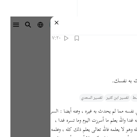
تسجيل الدخول
٧:٢٠
ِّث به نفسك.
يـط
تفسیر ابنِ کثیر
تفسير السعدي
 نفسه مما لم يحدث به غيره ، وعنه أيضا : السر
 والله يعلم ما أسررت اليوم وما تسره غدا ،
وهو لا يعلمه فالله تعالى يعلم ذلك كله ، وعلمه