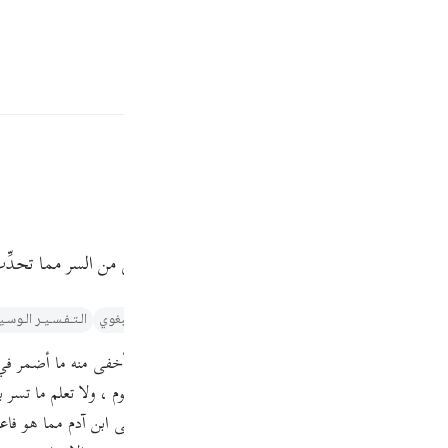
ة
تسجيل الدخول
ﲐ
ﲑ
ﲒ
، فإن الله لا يخفى عليه شيء، يعلم السر وما هو أخفى من السر مما تحد
Fr
ر والتنوير لابن عاشور
تفسير الطبري
التفسير الميسر
تفسير البغوي‎
الـتـفـسـيـر الـوسـ
Ind
قال ابن عباس السر ما حدث به الإنسان غيره في خفاء ، وأخفى منه ما أضمر في
I
يكن وهو كائن ، أنت تعلم ما تسر به نفسك اليوم ، ولا تعلم ما تسر به غدا
يضا : السر ما أسر ابن آدم في نفسه وأخفى ما خفي على ابن آدم مما هو فاعله 