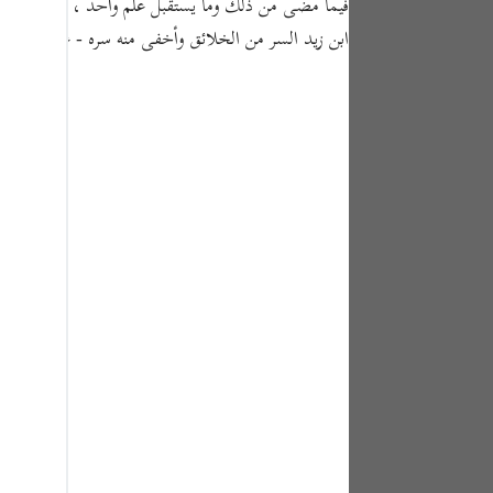
فيما مضى من ذلك وما يستقبل علم واحد ، وجميع الخلا
tuguês
ابن زيد السر من الخلائق وأخفى منه سره - عز وجل -
усский
Shqip
ษาไทย
Türkçe
اردو
体中文
Melayu
spañol
swahili
ng Việt