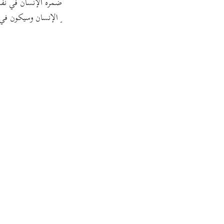
ئق في علمه كنفس واحدة ، وقال قتادة وغيره السر ما أضمره الإنسان في نفس
Por
 وأنكر ذلك الطبري وقال : إن الذي أخفى ما ليس في سر الإنسان وسيكون في
р
ภา
简
E
Ki
Tiế