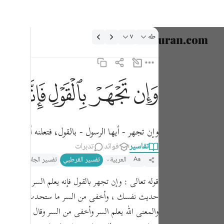
لتفسير: طه ٧:٢٠
طه
٧
اختر اللغ
English
وان تجهر بالقول فانه يعلم السر واخفى ٧
ﲋ
ﲌ
ﲍ
ﲎ
ﲏ
العربية
وَإِن تَجْهَرْ بِٱلْقَوْلِ فَإِنَّهُۥ يَعْلَمُ ٱلسِّرَّ وَأَخْفَى ٧
বাংলা
فارسی
وإن تجهر - أيها الرسول - بالقول، فتعلنه أو تخفه
تفاسير
فوائد
تدبرات
ançais
العربية
تفسير القرطبي‎
تفسير الجلالين
التحري
Aa
onesia
قوله تعالى : وإن تجهر بالقول فإنه يعلم السر وأخفى 
taliano
حديث نفسك ، وأخفى من السر ما ستحدث به نفسك مما لم 
Dutch
والمعنى الله يعلم السر وأخفى من السر وقال ابن عباس أ