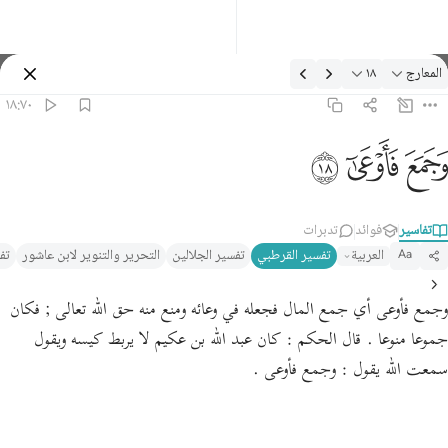
لتفسير: المعارج ١٨:٧٠
المعارج
١٨
تسجيل الدخول
١٨:٧٠
جمع فاوعى ١٨
ﱧ
ﱨ
ﱩ
َجَمَعَ فَأَوْعَىٰٓ ١٨
تفاسير
فوائد
تدبرات
العربية
تفسير القرطبي‎
تفسير الجلالين
التحرير والتنوير لابن عاشور
تف
Aa
وجمع فأوعى أي جمع المال فجعله في وعائه ومنع منه حق الله تعالى ; فكان
جموعا منوعا . قال الحكم : كان عبد الله بن عكيم لا يربط كيسه ويقول
سمعت الله يقول : وجمع فأوعى .