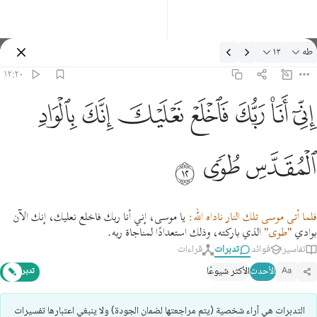
دبرات: طه ١٢:٢٠
طه
١٢
تسجيل الدخول
١٢:٢٠
ني انا ربك فاخلع نعليك انك بالواد المقدس طوى ١٢
ﲺ
ﲻ
ﲼ
ﲽ
ﲾ
ﲿ
ﳀ
ِنِّىٓ أَنَا۠ رَبُّكَ فَٱخْلَعْ نَعْلَيْكَ ۖ إِنَّكَ بِٱلْوَادِ ٱلْمُقَدَّسِ طُوًۭى ١٢
ﳁ
ﳂ
ﳃ
فلما أتى موسى تلك النار ناداه الله:
يا موسى، إني أنا ربك فاخلع نعليك، إنك الآن
بوادي
"طوى"
الذي باركته، وذلك استعدادًا لمناجاة ربه.
تفاسير
فوائد
تدبرات
قراءات
الأحدث
الأكثر شيوعًا
Aa
تدبر
التدبرات هي آراء شخصية (يتم مراجعتها لضمان الجودة) ولا ينبغي اعتبارها تفسيرات