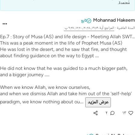
مُعتمدة.
Mohannad Hakeem
تابع
السنة الماضية
·
المراجع
آية ١٩:٥٩، ٣٠:٢٨، ١٢:٢٠، ٩:٢٧
Ep.7 : Story of Musa (AS) and life design - Meeting Allah SWT..
This was a peak moment in the life of Prophet Musa (AS)
He was lost in the desert, and he saw that fire, and thought
about finding guidance on the way to Egypt ...
He did not know that he was guided to a much bigger path,
and a bigger journey ....
When we know Allah, we know ourselves,
and when we dismiss Allah and take him out of the 'self-help'
عرض المزيد
paradigm, we know nothing about ou...
٢
١٣