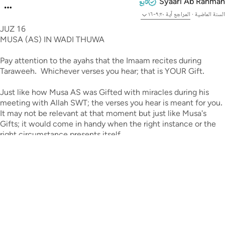
Syaari Ab Rahman
تابع
السنة الماضية
·
المراجع
آية ٩:٢٠-١٦
JUZ 16
MUSA (AS) IN WADI THUWA
Pay attention to the ayahs that the Imaam recites during
Taraweeh. Whichever verses you hear; that is YOUR Gift.
Just like how Musa AS was Gifted with miracles during his
meeting with Allah SWT; the verses you hear is meant for you.
It may not be relevant at that moment but just like Musa's
Gifts; it would come in handy when the right instance or the
right circumstance presents itself.
#JUZ16
#Ramadhan
٠
٨
Maryam Nazar
تابع
قبل سنتين
·
المراجع
آية ١٢:٢٠-١٣