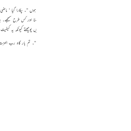
فلما۔۔۔۔۔۔۔ یموسی (11) انی اناربک (21) (12 : 11۔ 21) ” جب وہاں پہنچا تو پکارا گیا اے موسیٰ ‘ میں ہی تیرا رب ہوں “
تعین ممکن ہے۔ نہ اس بات کا تعین ممکن ہے کہ کس طرح سنا اور کس طرح سمجھے۔ پکارا
ان لاتے ہیں کہ ایسا ہوا مگر اس کی کیفیت کے بارے میں نہیں پوچھتے کیونکہ یہ کیفیت ا
 ” اے موسیٰ ‘ میں ہی تیرا رب ہوں ‘ جو تیاں اتار دے تو وادی مقدس طوی میں ہے “۔ تم بار گاہ ر
 نزول ہورہا ہے۔ اس لیے اس وادی کو اپنے جوتوں سے نہ روندو۔