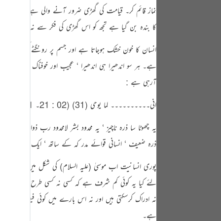
tuguês
نماز قائم کر۔ قیامت کی گھڑی ضرور آنے والی ہے۔ میں اس کا و
усский
کا بندہ بن گیا ہے تجھ کو اس گھڑی کی فکر سے نہ روک دے ‘ 
Shqip
انسان کا خون خشک ہوجاتا ہے اور جسم پر رونگٹے کھڑے ہوجا
ہے۔ ہر سو اندھیرا ہی اندھیرا ‘ عجیب اور خوفناک خاموشی 
ษาไทย
آرہی ہے :
Türkçe
انی۔۔۔۔۔۔۔۔۔۔ لما یوحی (31) (02 : 21۔ 31) ” اے موسیٰ میں تیرا رب ہوں ‘ جو تیاں اتار دے ‘ تو وادی مقدس طوی میں ہے اور میں نے تجھ کو چن لیا ہے “۔
اردو
体中文
یہ چھوٹا سا ذرہ ناچیز ‘ یہ محدود بشر لامحدود رب ذوالجلال
ذرہ ضعیف ‘ انسانی قوائے مدر کہ کے ساتھ ‘ ایک لامحود ذلت 
Melayu
spañol
پوری انسانیت اب موسیٰ (علیہ السلام) کی شکل میں اٹھائی 
لئے کیا یہ کوئی کم شرف ہے کہ کسی نہ کسی طرح اس کا اتصال او
swahili
نہ ادراک کرسکتی ہیں اور نہ اس بارے میں کوئی فیصلہ دے سکت
ng Việt
ہے۔