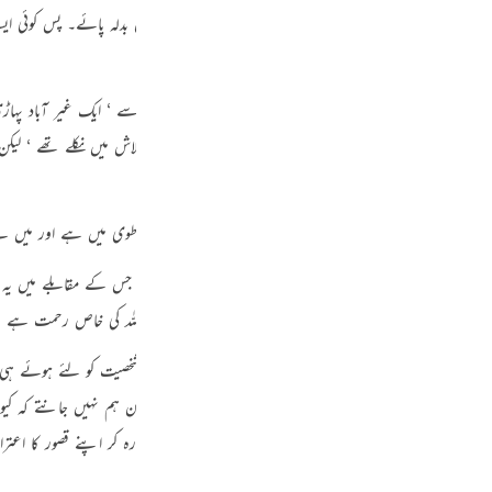
Por
قت مخفی رکھنا چاہتا ہوں تاکہ ہر متنفس اپنی سعی کے مطابق بدلہ پائے۔ پس کوئی ایسا
р
ورنہ تو ہلاکت میں پڑجائے گا “۔
تے ہیں اور کپکپی طاری ہوجاتی ہے۔ محض اس منظر کے تصور سے ‘ ایک غیر آباد پہاڑی
ہے ‘ طور کے دامن سے انہوں نے آگ دیکھی تھی ‘ وہ اس کی تلاش میں نکلے تھے ‘ لی
ภา
简
 کے سامنے کھڑا ہے ‘ جسے آنکھ نہیں دیکھ سکتی۔ وہ عظمت و جلال جس کے مقابلے میں ی
کے ساتھ مربوط ہوگیا ‘ اس کی آواز سن رہا ہے ‘ کس طرح ؟ اللہ کی خاص رحمت ہے ‘ ور
E
جارہی ہے ‘ سربلند کی جارہی ہے کہ ایک لمحے کے لئے وہ بشری شخصیت کو لئے ہوئے 
ر رابطہ ‘ اس انداز میں ‘ رب ذوالجلال کے ساتھ ہوگیا ‘ لیکن ہم نہیں جانتے کہ کیونکر
Ki
ی ہیں۔ انسان کی قوائے مدرکہ کا بس یہ کام ہے کہ وہ حیران رہ کر اپنے قصور کا اعتر
Tiế