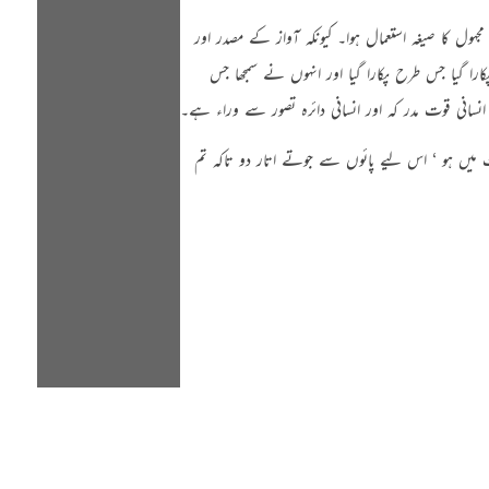
۔ پکارا گیا ‘ ماضی مجہول کا صیغہ استعمال ہوا۔ کیونکہ آواز کے مصدر اور
 گیا جس طرح پکارا گیا اور انہوں نے سمجھا جس
نسانی قوت مدر کہ اور انسانی دائرہ تصور سے وراء ہے۔
ب العزت میں ہو ‘ اس لیے پائوں سے جوتے اتار دو تاکہ تم