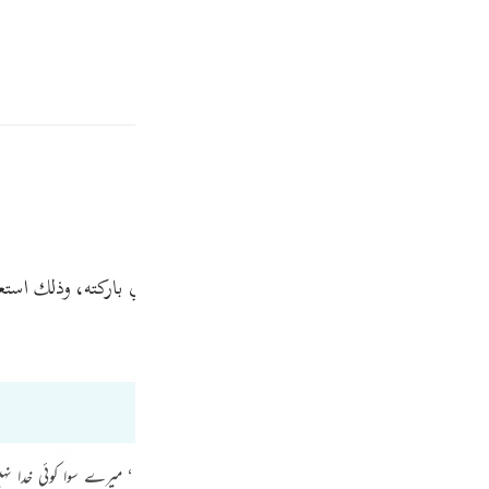
ة
تسجيل الدخول
ﲹ
نا ربك فاخلع نعليك، إنك الآن بوادي
«طوى»
الذي باركته، وذلك استعدا
Fr
Bayan Ul Quran
Tazkir Ul Quran
Ind
I
دی (21 : 61) ’ اور میں نے تجھ و چن لیا ہے ‘ سن جو کچھ وحی کیا جاتا ہے۔ میں ہی اللہ ہوں ‘ میرے سوا