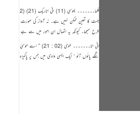
جہت کا تعین ممکن نہیں ہے۔ نہ آواز کی صورت اور کیفیت کا 
طرح سمجھا۔ کیونکہ یہ اتصال ان امور میں سے ہے جن پر ہم ایم
انی انا۔۔۔۔۔۔۔ طوی (02 : 21)
ننگے پائوں آئو ‘ ایک ایسی وادی میں جس پر پاکیزہ انوار کا