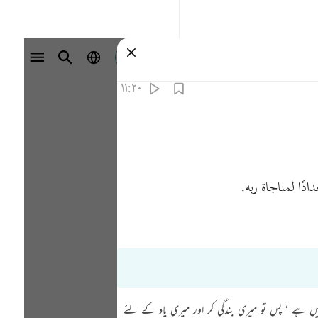
تسجيل الدخول
١١:٢٠
دًا لمناجاة ربه.
 کوئی خدا نہیں ہے ‘ پس تو میری بندگی کر اور میری یاد کے لئے