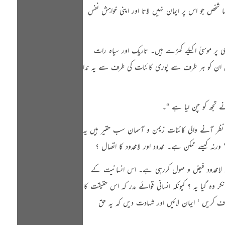
 شخص جو اس پر ایمان نہیں لاتا اور اپنی خواہش نفس
 پر موسیٰ اکیلے کھڑے ہیں۔ تاریک اور سیاہ رات
کن ان کو ہر طرف سے پوری کائنات کی طرف سے یہ ندا
ہ نظر آنے والی کائنات زیمن و آسمان سب حقیر ہیں یہ
نہ کیسے ممکن ہے۔ محدود اور لامحدود کا اتصال ؟
ہی لامحدود فیض و صول کررہی ہے۔ اس انسانیت کے
 وہ گیا یہ ؟ کیونکہ انسانی قوائے مدر کہ اس حقیقت کا
اف کریں ‘ ایمان لائیں اور شہادت دیں کہ یہ حق