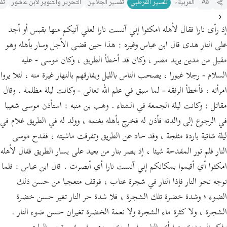
العربية
تفسير القرطبي‎
تفسير الجلالين
التحرير والتنوير لابن عاشور
تف
Aa
إذ رأى نارا فقال لأهله امكثوا إني آنست نارا لعلي آتيكم منها بقبس أو أجد
على النار هدى قال ابن عباس وغيره : هذا حين قضى الأجل وسار بأهله وهو
مقبل من مدين يريد مصر ، وكان قد أخطأ الطريق ، وكان موسى - عليه
السلام - رجلا غيورا ، يصحب الناس بالليل ويفارقهم بالنهار غيرة منه ، لئلا يروا
امرأته ، فأخطأ الرفقة - لما سبق في علم الله تعالى - وكانت ليلة مظلمة . وقال
مقاتل : وكانت ليلة الجمعة في الشتاء . وهب بن منبه : استأذن موسى شعيبا
في الرجوع إلى والدته فأذن له فخرج بأهله بغنمه ، وولد له في الطريق غلام في
ليلة شاتية باردة مثلجة ، وقد حاد عن الطريق وتفرقت ماشيته ، فقدح موسى
النار فلم تور المقدحة شيئا ، إذ بصر بنار من بعيد على يسار الطريق فقال لأهله
امكثوا أي أقيموا بمكانكم إني آنست نارا أي أبصرت . قال ابن عباس : فلما
توجه نحو النار فإذا النار في شجرة عناب ، فوقف متعجبا من حسن ذلك
الضوء ؛ وشدة خضرة تلك الشجرة ، فلا شدة حر النار تغير حسن خضرة
الشجرة ، ولا كثرة ماء الشجرة ولا نعمة الخضرة تغيران حسن ضوء النار .