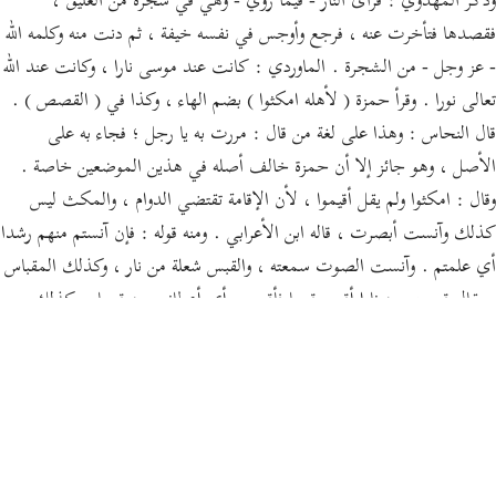
وذكر المهدوي : فرأى النار - فيما روي - وهي في شجرة من العليق ،
فقصدها فتأخرت عنه ، فرجع وأوجس في نفسه خيفة ، ثم دنت منه وكلمه الله
- عز وجل - من الشجرة . الماوردي : كانت عند موسى نارا ، وكانت عند الله
تعالى نورا . وقرأ حمزة ( لأهله امكثوا ) بضم الهاء ، وكذا في ( القصص ) .
قال النحاس : وهذا على لغة من قال : مررت به يا رجل ؛ فجاء به على
الأصل ، وهو جائز إلا أن حمزة خالف أصله في هذين الموضعين خاصة .
وقال : امكثوا ولم يقل أقيموا ، لأن الإقامة تقتضي الدوام ، والمكث ليس
كذلك وآنست أبصرت ، قاله ابن الأعرابي . ومنه قوله : فإن آنستم منهم رشدا
أي علمتم . وآنست الصوت سمعته ، والقبس شعلة من نار ، وكذلك المقباس
. يقال قبست منه نارا أقبس قبسا فأقبسني أي أعطاني منه قبسا ، وكذلك
اقتبست منه نارا واقتبست منه علما أيضا أي استفدته ، قال اليزيدي : [ ص:
93 ] أقبست الرجل علما وقبسته نارا ؛ فإن كنت طلبتها له قلت أقبسته . وقال
الكسائي : أقبسته نارا أو علما سواء . وقال : وقبسته أيضا فيهما . هدى أي
هاديا .