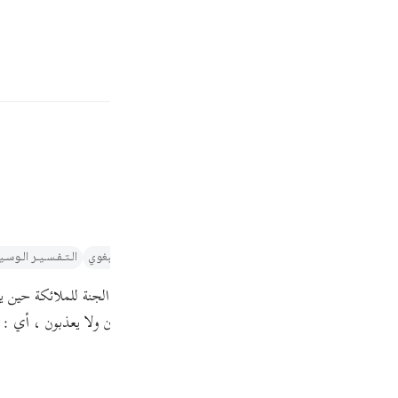
ة
تسجيل الدخول
ﱯ
ﱰ
ر والتنوير لابن عاشور
تفسير الطبري
التفسير الميسر
تفسير البغوي‎
الـتـفـسـيـر الـوسـ
Fr
من الأول ويكون مصدرا ; لأنه منعوت . وهو من قول أهل الجنة للملائكة حين يذ
Ind
 المؤمن على جهة الحديث بنعمة الله في أنهم لا يموتون ولا يعذبون ، أي : 
I
لموت في الدنيا .