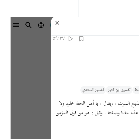
تسجيل الدخول
٥٩:٣٧
يـط
تفسیر ابنِ کثیر
تفسير السعدي
بح الموت ، ويقال : يا أهل الجنة خلود ولا
هذه حالنا وصفتنا . وقيل : هو من قول المؤمن