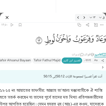
التفسير: ق ١٣:٥
١٣
ق
تسجيل الدخول
١٣:٥٠
وعاد وفرعون واخوان لوط ١
ﲷ
ﲶ
ﲵ
ﲴ
ﲳ
وَعَادٌۭ وَفِرْعَوْنُ وَإِخْوَٰنُ لُوطٍۢ ١
تدبرات
فوائد
تفاسير
afsir Ahsanul Bayaan
Tafsir Fathul Majid
تفسير ابن كثير
বাংলা
Aa
أنت تقرأ تفسيرًا لمجموعة الآيات 50:12إلى 50:15
১২-১৫ নং আয়াতের তাফসীর:
আল্লাহ তা'আলা মক্কাবাসীকে ঐ শাস্তি
হতে সতর্ক করছেন যা তাদের পূর্বে তাদের মত মিথ্যা প্রতিপন্নকারীদের
উপর আপতিত হয়েছিল। যেমন হযরত নূহ (আঃ)-এর কওম, যাদেরকে