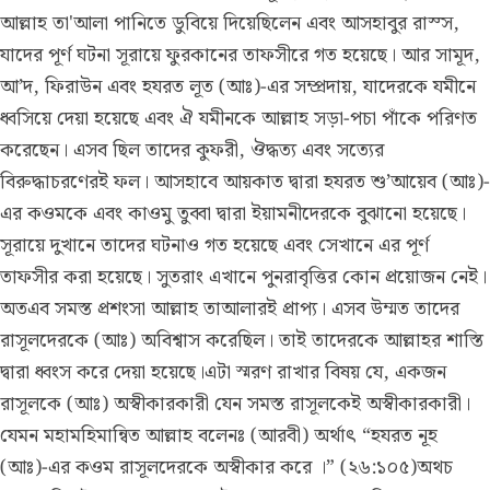
আল্লাহ তা'আলা পানিতে ডুবিয়ে দিয়েছিলেন এবং আসহাবুর রাস্স,
যাদের পূর্ণ ঘটনা সূরায়ে ফুরকানের তাফসীরে গত হয়েছে। আর সামূদ,
আ’দ, ফিরাউন এবং হযরত লূত (আঃ)-এর সম্প্রদায়, যাদেরকে যমীনে
ধ্বসিয়ে দেয়া হয়েছে এবং ঐ যমীনকে আল্লাহ সড়া-পচা পাঁকে পরিণত
করেছেন। এসব ছিল তাদের কুফরী, ঔদ্ধত্য এবং সত্যের
বিরুদ্ধাচরণেরই ফল। আসহাবে আয়কাত দ্বারা হযরত শু’আয়েব (আঃ)-
এর কওমকে এবং কাওমু তুব্বা দ্বারা ইয়ামনীদেরকে বুঝানো হয়েছে।
সূরায়ে দুখানে তাদের ঘটনাও গত হয়েছে এবং সেখানে এর পূর্ণ
তাফসীর করা হয়েছে। সুতরাং এখানে পুনরাবৃত্তির কোন প্রয়োজন নেই।
অতএব সমস্ত প্রশংসা আল্লাহ তাআলারই প্রাপ্য। এসব উম্মত তাদের
রাসূলদেরকে (আঃ) অবিশ্বাস করেছিল। তাই তাদেরকে আল্লাহর শাস্তি
দ্বারা ধ্বংস করে দেয়া হয়েছে।এটা স্মরণ রাখার বিষয় যে, একজন
রাসূলকে (আঃ) অস্বীকারকারী যেন সমস্ত রাসূলকেই অস্বীকারকারী।
যেমন মহামহিমান্বিত আল্লাহ বলেনঃ (আরবী) অর্থাৎ “হযরত নূহ
(আঃ)-এর কওম রাসূলদেরকে অস্বীকার করে ।” (২৬:১০৫)অথচ